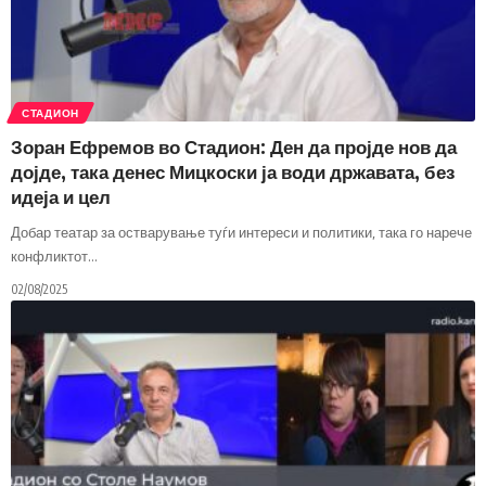
СТАДИОН
Зоран Ефремов во Стадион: Ден да пројде нов да
дојде, така денес Мицкоски ја води државата, без
идеја и цел
Добар театар за остварување туѓи интереси и политики, така го нарече
конфликтот
…
02/08/2025