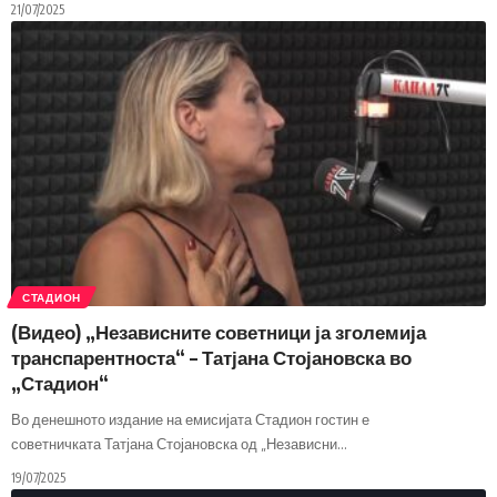
21/07/2025
СТАДИОН
(Видео) „Независните советници ја зголемија
транспарентноста“ – Татјана Стојановска во
„Стадион“
Во денешното издание на емисијата Стадион гостин е
советничката Татјана Стојановска од „Независни
…
19/07/2025