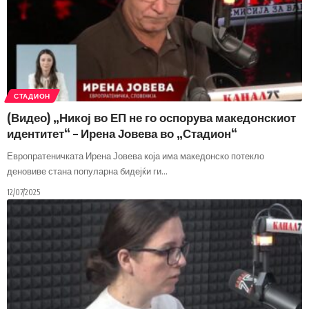
СТАДИОН
(Видео) „Никој во ЕП не го оспорува македонскиот
идентитет“ – Ирена Јовева во „Стадион“
Европратеничката Ирена Јовева која има македонско потекло
деновиве стана популарна бидејќи ги
…
12/07/2025