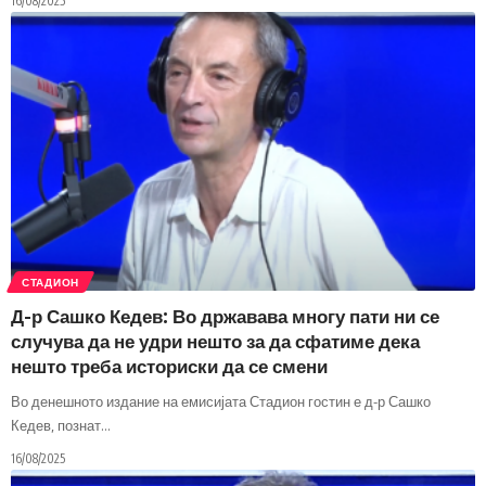
16/08/2025
СТАДИОН
Д-р Сашко Кедев: Во државава многу пати ни се
случува да не удри нешто за да сфатиме дека
нешто треба историски да се смени
Во денешното издание на емисијата Стадион гостин е д-р Сашко
Кедев, познат
…
16/08/2025