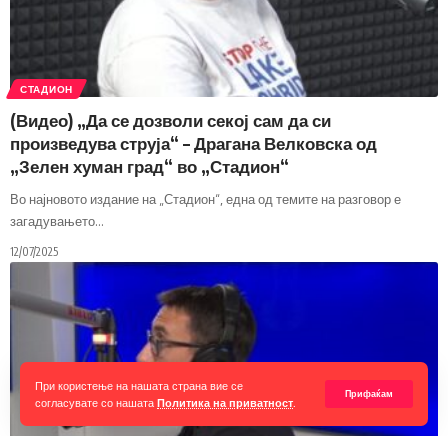
СТАДИОН
(Видео) „Да се дозволи секој сам да си
произведува струја“ – Драгана Велковска од
„Зелен хуман град“ во „Стадион“
Во најновото издание на „Стадион“, една од темите на разговор е
загадувањето
…
12/07/2025
При користење на нашата страна вие се
Прифаќам
согласувате со нашата
Политика на приватност
.