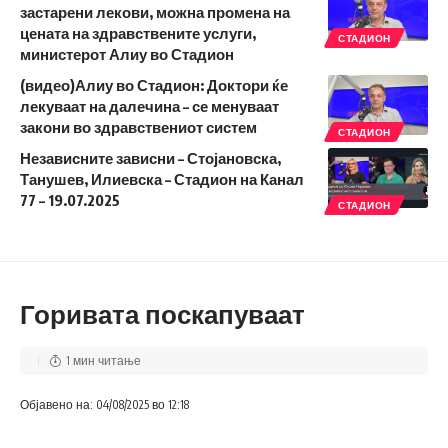
застарени лекови, можна промена на
цената на здравствените услуги,
СТАДИОН
министерот Алиу во Стадион
(видео)Алиу во Стадион: Доктори ќе
лекуваат на далечина – се менуваат
закони во здравствениот систем
СТАДИОН
Независните зависни – Стојановска,
Танушев, Илиевска – Стадион на Канал
77 – 19.07.2025
СТАДИОН
Горивата поскапуваат
1 мин читање
Објавено на: 04/08/2025 во 12:18