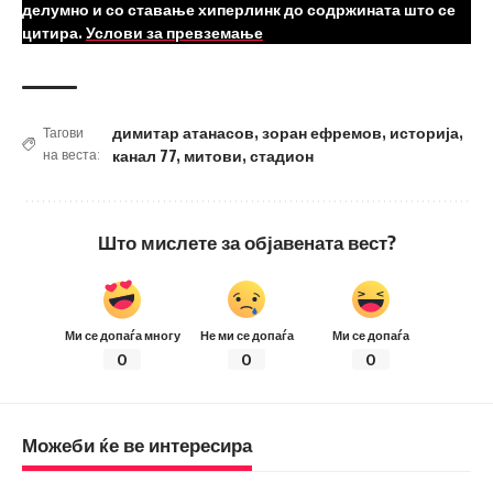
делумно и со ставање хиперлинк до содржината што се
цитира.
Услови за превземање
димитар атанасов
,
зоран ефремов
,
историја
,
Тагови
на веста:
канал 77
,
митови
,
стадион
Што мислете за објавената вест?
Ми се допаѓа многу
Не ми се допаѓа
Ми се допаѓа
0
0
0
Можеби ќе ве интересира