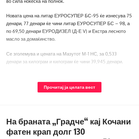
во сила ноќеска на полноќ.
Новата цена на литар ЕУРОСУПЕР БС-95 ќе изнесува 75
денари, 77 денари ќе чини литар ЕУРОСУПЕР БС – 98, а
по 69,50 денари ЕУРОДИЗЕЛ (Д-Е V) и Екстра лесното
масло за домаќинство.
Се зголемува и цената на Мазутот М-1 НС, за 0,533
денари за килограм и килограм ќе чини 39,945 денари.
Прочитај ја целата вест
На браната „Градче“ кај Кочани
фатен крап долг 130