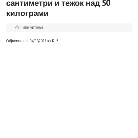
сантиметри и тежок над 50
килограми
1 мин читање
Објавено на: 04/08/2025 во 12:15
Со одлуката на РКЕ, се врши зголемување на
малопродажните цени на нафтените деривати во просек
за 0,24 отсто во однос на одлуката од 28 јули 2025
година.
©ММС.мк Крадењето авторски текстови е казниво со
закон. Преземањето на авторски содржини (текстови и
фотографии) од оваа страница е дозволено само
делумно и со ставање хиперлинк до содржината што се
цитира.
Услови за превземање