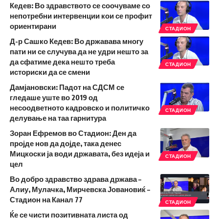
Кедев: Во здравството се соочуваме со
непотребни интервенции кои се профит
ориентирани
СТАДИОН
Д-р Сашко Кедев: Во државава многу
пати ни се случува да не удри нешто за
да сфатиме дека нешто треба
СТАДИОН
историски да се смени
Дамјановски: Падот на СДСМ се
гледаше уште во 2019 од
несоодветното кадровско и политичко
СТАДИОН
делување на таа гарнитура
Зоран Ефремов во Стадион: Ден да
пројде нов да дојде, така денес
Мицкоски ја води државата, без идеја и
СТАДИОН
цел
Во добро здравство здрава држава –
Алиу, Мулачка, Мирчевска Јовановиќ –
Стадион на Канал 77
СТАДИОН
Ќе се чисти позитивната листа од