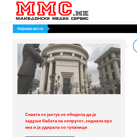
Најнови вести
Снаата со јастук се обидела да ја
задуши бабата на сопругот, седнала врз
неа и ја удирала со тупаници