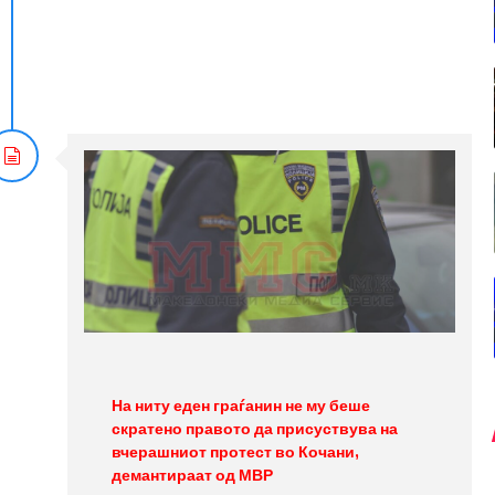
На ниту еден граѓанин не му беше
скратено правото да присуствува на
вчерашниот протест во Кочани,
демантираат од МВР