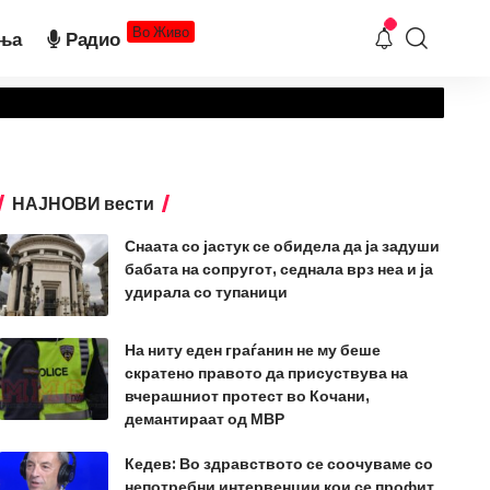
Во Живо
ња
Радио
НАЈНОВИ вести
Снаата со јастук се обидела да ја задуши
бабата на сопругот, седнала врз неа и ја
удирала со тупаници
На ниту еден граѓанин не му беше
скратено правото да присуствува на
вчерашниот протест во Кочани,
демантираат од МВР
Кедев: Во здравството се соочуваме со
непотребни интервенции кои се профит