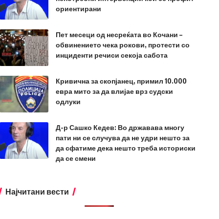
ориентирани
Пет месеци од несреќата во Кочани –
обвинението чека рокови, протести со
инциденти речиси секоја сабота
Кривична за скопјанец, примил 10.000
евра мито за да влијае врз судски
одлуки
Д-р Сашко Кедев: Во државава многу
пати ни се случува да не удри нешто за
да сфатиме дека нешто треба историски
да се смени
Најчитани вести