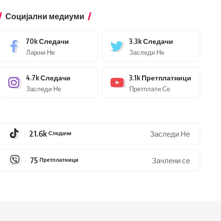
Социјални медиуми
70k
Следачи
3.3k
Следачи
Лајкни Не
Заследи Не
4.7k
Следачи
3.1k
Претплатници
Заследи Не
Претплати Се
21.6k
Следачи
Заследи Не
75
Претплатници
Зачлени се