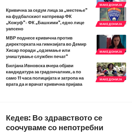
МАКЕДОНИЈА
Кривична за седум лица за „местење”
на фудбалскиот натпревар ФК
„Кожуф”- ФК „Башкими”, едно лице
МАКЕДОНИЈА
уапсено
МВР поднесе кривична против
директорката на гимнзијата во Демир
Хисар поради „одземање или
МАКЕДОНИЈА
уништување службен печат”
Билјана Ивновска вчера објави
кандидатура за градончалник, а по
само 11 часа полицијата и затропа на
МАКЕДОНИЈА
врата да и врачат кривична пријава
Кедев: Во здравството се
соочуваме со непотребни