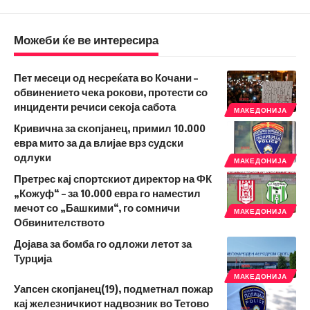
Можеби ќе ве интересира
Пет месеци од несреќата во Кочани –
обвинението чека рокови, протести со
инциденти речиси секоја сабота
МАКЕДОНИЈА
Кривична за скопјанец, примил 10.000
евра мито за да влијае врз судски
одлуки
МАКЕДОНИЈА
Претрес кај спортскиот директор на ФК
„Кожуф“ – за 10.000 евра го наместил
мечот со „Башкими“, го сомничи
МАКЕДОНИЈА
Обвинителството
Дојава за бомба го одложи летот за
Турција
МАКЕДОНИЈА
Уапсен скопјанец(19), подметнал пожар
кај железничкиот надвозник во Тетово