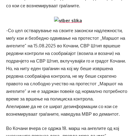
со кои се вознемируваат граѓаните.
-Со цел остварување на своите законски надлежности,
меѓу кои и безбедно одвивање на протестот „Маршот на
ангелите” на 15.08.2025 во Кочани, СВР Штип вршеше
редовни контроли на сообраќајот (возила и возачи) на
подрачјето на СВР Штип, вклучувајќи го и градот Кочани.
Но, на ниту еден граѓанин на кој му беше извршена
редовна сообраќајна контрола, не му беше скратено
правото на слободно учество на протестот „Маршот на
ангелите” и не е задржан повеќе од нормално потребното
време за вршење на полициска контрола.
Апелираме да не се шират дезинформации со кои се
вознемируваат граѓаните, наведува МВР во демантот.
Во Кочани вчера се одржа 18. марш на ангелите од кој
учесниците порачаа дека „правда мора да има“.