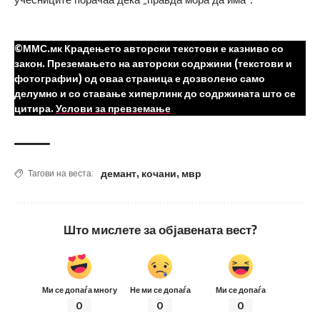
©ММС.мк Крадењето авторски текстови е казниво со
закон. Преземањето на авторски содржини (текстови и
фотографии) од оваа страница е дозволено само
делумно и со ставање хиперлинк до содржината што се
цитира.
Услови за превземање
демант
,
кочани
,
мвр
Тагови на веста:
Што мислете за објавената вест?
Ми се допаѓа многу
Не ми се допаѓа
Ми се допаѓа
0
0
0