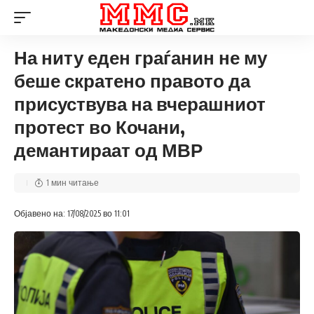
На ниту еден граѓанин не му
беше скратено правото да
присуствува на вчерашниот
протест во Кочани,
демантираат од МВР
1 мин читање
Објавено на: 17/08/2025 во 11:01