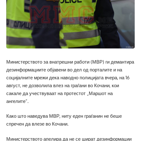
Министерството за внатрешни работи (МВР) ги демантира
дезинформациите објавени во дел од порталите и на
социјалните мрежи дека наводно полицијата вчера, на 16
август, не дозволила влез на граѓани во Кочани, кои
сакале да учествуваат на протестот „Маршот на
ангелите”.
Како што наведува МВР, ниту еден граѓанин не беше
спречен да влезе во Кочани.
Министерството апелира да не се шират дезинформации