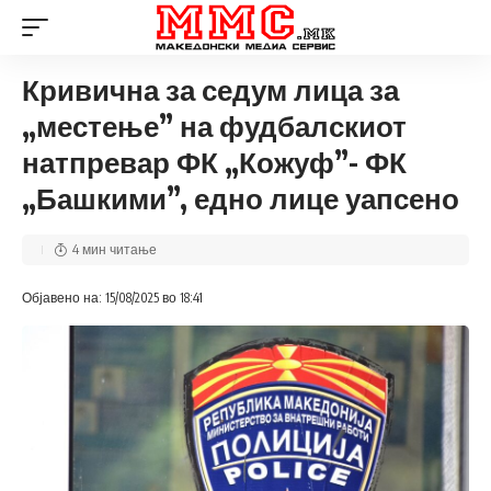
Кривична за седум лица за
„местење” на фудбалскиот
натпревар ФК „Кожуф”- ФК
„Башкими”, едно лице уапсено
4 мин читање
Објавено на: 15/08/2025 во 18:41