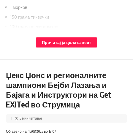
1 морков
150 грама тиквички
100 грама шери домати
1 лажичка сол
Прочитај ја целата вест
1 лажичка сув зачин
Состојки за кускус:
Џекс Џонс и регионалните
шампиони Бејби Лазања и
Бајага и Инструктори на Get
EXITed во Струмица
5 мин читање
Објавено на: 15/08/2025 во 13:07