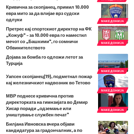
Кривична за скопјанец, примил 10.000
евра мито за да влијае врз судски
одлуки
МАКЕДОНИЈА
Претрес кај спортскиот директор на ФК
„Кожуф“ – за 10.000 евра го наместил
мечот со „Башкими“, го сомничи
МАКЕДОНИЈА
Обвинителството
Дојава за бомба го одложи летот за
Турција
МАКЕДОНИЈА
Уапсен скопјанец(19), подметнал пожар
кај железничкиот надвозник во Тетово
МАКЕДОНИЈА
МВР поднесе кривична против
директорката на гимнзијата во Демир
Хисар поради „одземање или
МАКЕДОНИЈА
уништување службен печат”
Билјана Ивновска вчера објави
кандидатура за градончалник, а по