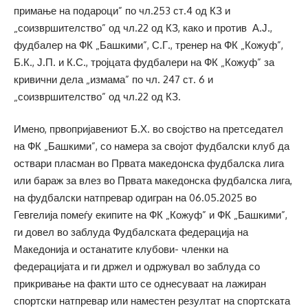
примање на подароци” по чл.253 ст.4 од КЗ и
„соизвршителство” од чл.22 од КЗ, како и против А.Ј.,
фудбалер на ФК „Башкими”, С.Г., тренер на ФК „Кожуф”,
Б.К., Ј.П. и К.С., тројцата фудбалери на ФК „Кожуф” за
кривични дела „измама” по чл. 247 ст. 6 и
„соизвршителство” од чл.22 од КЗ.
Имено, првопријавениот Б.Х. во својство на претседател
на ФК „Башкими”, со намера за својот фудбалски клуб да
оствари пласман во Првата македонска фудбалска лига
или бараж за влез во Првата македонска фудбалска лига,
на фудбалски натпревар одигран на 06.05.2025 во
Гевгелија помеѓу екипите на ФК „Кожуф” и ФК „Башкими”,
ги довел во заблуда Фудбалската федерација на
Македонија и останатите клубови- членки на
федерацијата и ги држел и одржувал во заблуда со
прикривање на факти што се однесуваат на лажиран
спортски натпревар или наместен резултат на спортската