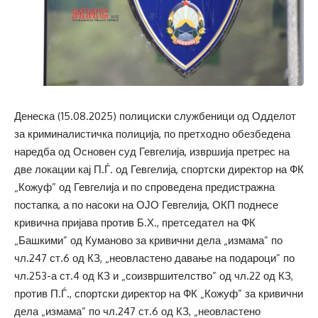
Денеска (15.08.2025) полициски службеници од Одделот
за криминалистичка полиција, по претходно обезбедена
наредба од Основен суд Гевгелија, извршија претрес на
две локации кај П.Ѓ. од Гевгелија, спортски директор на ФК
„Кожуф” од Гевгелија и по спроведена предистражна
постапка, а по насоки на ОЈО Гевгелија, ОКП поднесе
кривична пријава против Б.Х., претседател на ФК
„Башкими” од Куманово за кривични дела „измама” по
чл.247 ст.6 од КЗ, „неовластено давање на подароци” по
чл.253-а ст.4 од КЗ и „соизвршителство” од чл.22 од КЗ,
против П.Ѓ., спортски директор на ФК „Кожуф” за кривични
дела „измама” по чл.247 ст.6 од КЗ, „неовластено