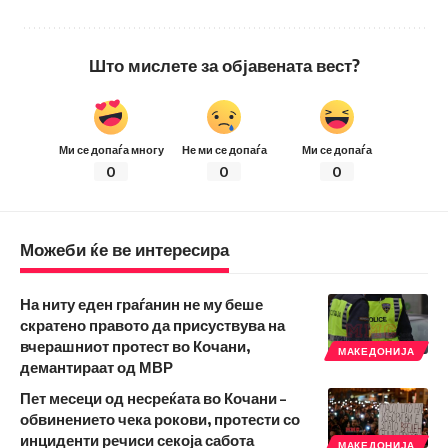
Што мислете за објавената вест?
Ми се допаѓа многу
Не ми се допаѓа
Ми се допаѓа
0
0
0
Можеби ќе ве интересира
На ниту еден граѓанин не му беше
скратено правото да присуствува на
вчерашниот протест во Кочани,
МАКЕДОНИЈА
демантираат од МВР
Пет месеци од несреќата во Кочани –
обвинението чека рокови, протести со
инциденти речиси секоја сабота
МАКЕДОНИЈА