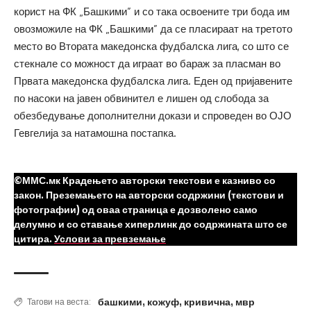
корист на ФК „Башкими” и со така освоените три бода им
овозможиле на ФК „Башкими” да се пласираат на третото
место во Втората македонска фудбалска лига, со што се
стекнале со можност да играат во бараж за пласман во
Првата македонска фудбалска лига. Еден од пријавените
по насоки на јавен обвинител е лишен од слобода за
обезбедување дополнителни докази и спроведен во ОЈО
Гевгелија за натамошна постапка.
©ММС.мк Крадењето авторски текстови е казниво со
закон. Преземањето на авторски содржини (текстови и
фотографии) од оваа страница е дозволено само
делумно и со ставање хиперлинк до содржината што се
цитира.
Услови за превземање
башкими
,
кожуф
,
кривична
,
мвр
Тагови на веста: