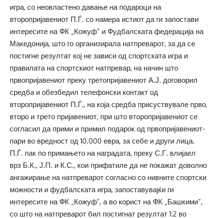
игра, со неовластено давање на подароци на
второпријавениот П.Ѓ. со намера истиот да ги запостави
интересите на ФК „Кожуф” и Фудбалската федерација на
Македонија, што го организирала натпреварот, за да се
постигне резултат кој не зависи од спортската игра и
правилата на спортскиот натпревар, на начин што
првопријавениот преку третопријавениот А.Ј. договорил
средба и обезбедил телефонски контакт од
второпријавениот П.Ѓ., на која средба присуствувале прво,
второ и трето пријавениот, при што второпријавениот се
согласил да прими и примил подарок од првопријавениот-
пари во вредност од 10.000 евра, за себе и други лица.
П.Ѓ. пак по примањето на наградата, преку С.Г. влијаел
врз Б.К., Ј.П. и К.С., кои прифатиле да не покажат доволно
ангажирање на натпреварот согласно со нивните спортски
можности и фудбалската игра, запоставувајќи ги
интересите на ФК „Кожуф”, а во корист на ФК „Башкими”,
со што на натпреварот бил постигнат резултат 1:2 во