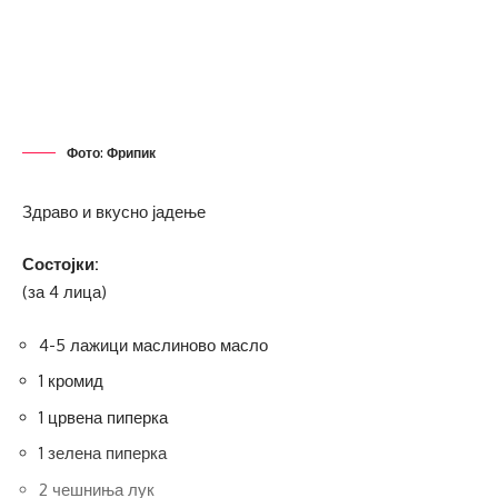
Фото: Фрипик
Здраво и вкусно јадење
Состојки:
(за 4 лица)
4-5 лажици маслиново масло
1 кромид
1 црвена пиперка
1 зелена пиперка
2 чешниња лук