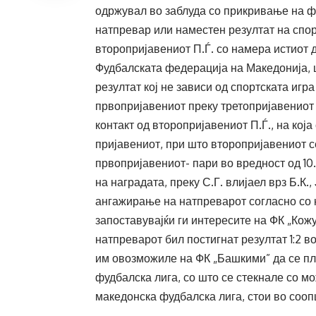
одржувал во заблуда со прикривање на ф
натпревар или наместен резултат на спор
второпријавениот П.Ѓ. со намера истиот 
Фудбалската федерација на Македонија, ш
резултат кој не зависи од спортската игр
првопријавениот преку третопријавениот
контакт од второпријавениот П.Ѓ., на кој
пријавениот, при што второпријавениот с
првопријавениот- пари во вредност од 10.
на наградата, преку С.Г. влијаел врз Б.К.
ангажирање на натпреварот согласно со 
запоставувајќи ги интересите на ФК „Кожу
натпреварот бил постигнат резултат 1:2 в
им овозможиле на ФК „Башкими” да се пл
фудбалска лига, со што се стекнале со м
македонска фудбалска лига, стои во соо