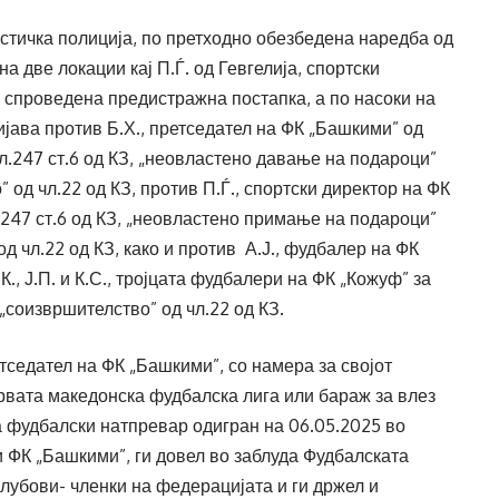
тичка полиција, по претходно обезбедена наредба од
а две локации кај П.Ѓ. од Гевгелија, спортски
о спроведена предистражна постапка, а по насоки на
јава против Б.Х., претседател на ФК „Башкими” од
л.247 ст.6 од КЗ, „неовластено давање на подароци”
” од чл.22 од КЗ, против П.Ѓ., спортски директор на ФК
.247 ст.6 од КЗ, „неовластено примање на подароци”
од чл.22 од КЗ, како и против А.Ј., фудбалер на ФК
К., Ј.П. и К.С., тројцата фудбалери на ФК „Кожуф” за
 „соизвршителство” од чл.22 од КЗ.
тседател на ФК „Башкими”, со намера за својот
рвата македонска фудбалска лига или бараж за влез
а фудбалски натпревар одигран на 06.05.2025 во
и ФК „Башкими”, ги довел во заблуда Фудбалската
лубови- членки на федерацијата и ги држел и