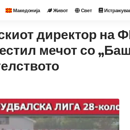
Македонија
Живот
Свет
Истражува
скиот директор на Ф
местил мечот со „Баш
елството