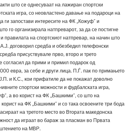
акти што се однесуваат на лажиран спортски
тската игра, со неовластено давање на подароци на
да ги запостави интересите на ФК „Кожуф” и
то го организирала натпреварот, за да се постигне
а и правилата на спортскиот натпревар, на начин што
 А.Ј. договорил средба и обезбедил телефонски
а средба присуствувале прво, второ и трето
е согласил да прими и примил подарок од
000 евра, за себе и други лица. П.Ѓ. пак по примањето
, Ј.П. и К.С., кои прифатиле да не покажат доволно
нивните спортски можности и фудбалската игра,
ф”, а во корист на ФК „Башкими”, со што на
о корист на ФК „Башкими” и со така освоените три бода
асираат на третото место во Втората македонска
ожност да играат во бараж за пласман во Првата
пштението на МВР.