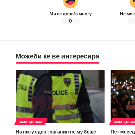
Ми се допаѓа многу
Не ми 
0
Можеби ќе ве интересира
МАКЕДОНИЈА
МАКЕДОНИ
На ниту еден граѓанин не му беше
Пет месец