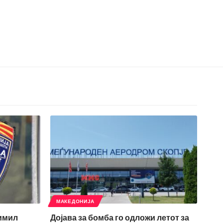
МАКЕДОНИЈА
римил
Дојава за бомба го одложи летот за