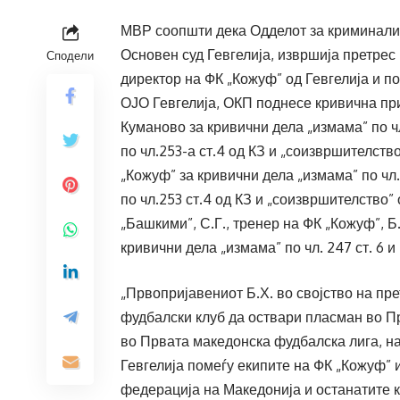
МВР соопшти дека Одделот за криминалис
Основен суд Гевгелија, извршија претрес н
Сподели
директор на ФК „Кожуф” од Гевгелија и п
ОЈО Гевгелија, ОКП поднесе кривична при
Куманово за кривични дела „измама” по ч
по чл.253-а ст.4 од КЗ и „соизвршителство
„Кожуф” за кривични дела „измама” по чл
по чл.253 ст.4 од КЗ и „соизвршителство” 
„Башкими”, С.Г., тренер на ФК „Кожуф”, Б.
кривични дела „измама” по чл. 247 ст. 6 и
„Првопријавениот Б.Х. во својство на пре
фудбалски клуб да оствари пласман во П
во Првата македонска фудбалска лига, н
Гевгелија помеѓу екипите на ФК „Кожуф” 
федерација на Македонија и останатите к