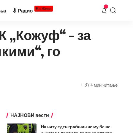
Во Живо
ња
Радио
К „Кожуф“ – за
кими“, го
4 мин читање
НАЈНОВИ вести
На ниту еден граѓанин не му беше
скратено правото да присуствува