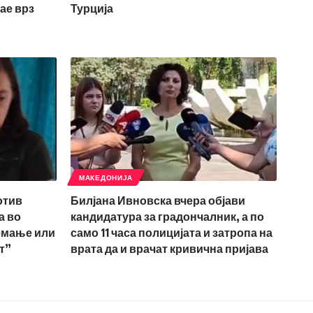
јае врз
Турција
МАКЕДОНИЈА
отив
Билјана Ивновска вчера објави
а во
кандидатура за градончалник, а по
емање или
само 11 часа полицијата и затропа на
т”
врата да и врачат кривична пријава