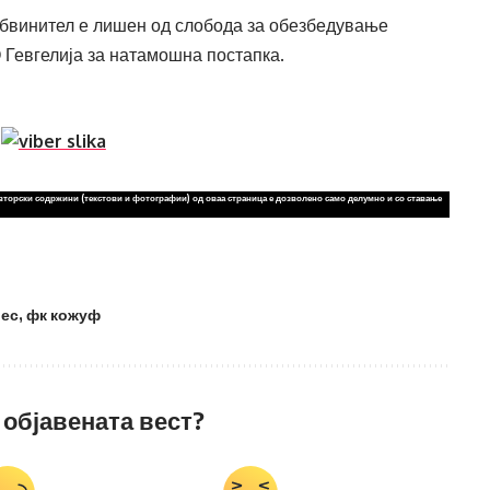
 обвинител е лишен од слобода за обезбедување
 Гевгелија за натамошна постапка.
вторски содржини (текстови и фотографии) од оваа страница е дозволено само делумно и со ставање
рес
,
фк кожуф
 објавената вест?