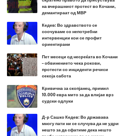
на вчерашниот протест во Кочани,
демантираат од МВР
Кедев: Во здравството се
соочуваме со непотребни
интервенции кои се профит
ориентирани
Пет месеци од несреќата во Кочани
– обвинението чека рокови,
протести со инциденти речиси
секоја сабота
Кривична за скопјанец, примил
10.000 евра мито за да влијае врз
судски одлуки
Д-р Сашко Кедев: Во државава
многу пати ни се случува да не удри
нешто за да сфатиме дека нешто