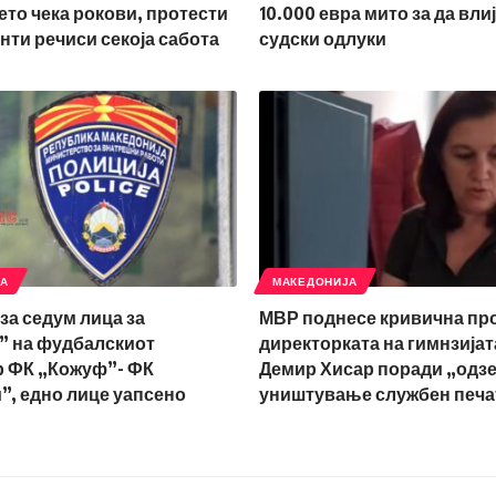
то чека рокови, протести
10.000 евра мито за да вли
нти речиси секоја сабота
судски одлуки
ЈА
МАКЕДОНИЈА
за седум лица за
МВР поднесе кривична пр
” на фудбалскиот
директорката на гимнзијат
р ФК „Кожуф”- ФК
Демир Хисар поради „одз
, едно лице уапсено
уништување службен печа