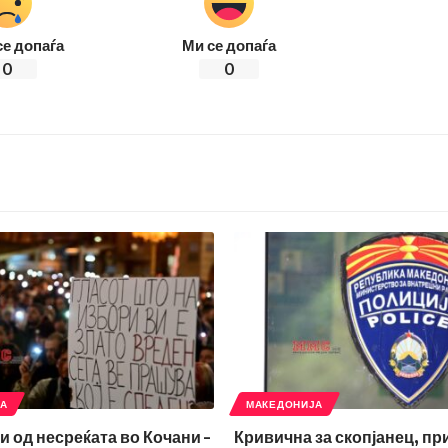
се допаѓа
Ми се допаѓа
0
0
ЈА
МАКЕДОНИЈА
и од несреќата во Кочани –
Кривична за скопјанец, п