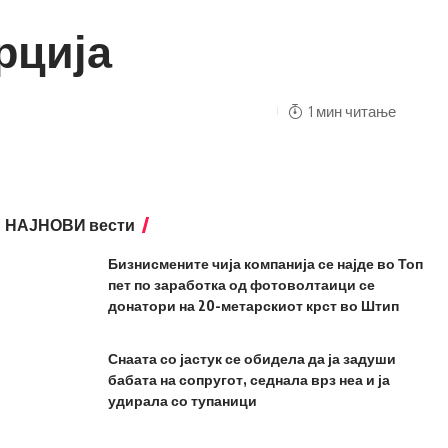
рција
1 мин читање
НАЈНОВИ вести
Бизнисмените чија компанија се најде во Топ
пет по заработка од фотоволтаици се
донатори на 20-метарскиот крст во Штип
Снаата со јастук се обидела да ја задуши
бабата на сопругот, седнала врз неа и ја
удирала со тупаници