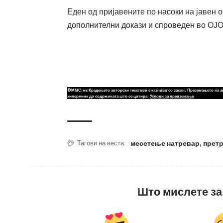
Еден од пријавените по насоки на јавен
дополнителни докази и спроведен во ОЈО
©ММС.мк Крадењето авторски текстови е казниво со закон. Преземањето на а
хиперлинк до содржината што се цитира.
Услови за превземање
месетење натревар
,
прет
Тагови на веста:
Што мислете за