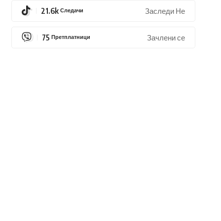
21.6k
Следачи
Заследи Не
75
Претплатници
Зачлени се