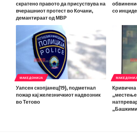
скратено правото да присуствува на
обвинение
вчерашниот протест во Кочани,
со инциде
демантираат од МВР
МАКЕДОНИЈА
МАКЕДОНИ
Уапсен скопјанец(19), подметнал
Кривична 
пожар кај железничкиот надвозник
„местење
во Тетово
натпрева
„Башкими”