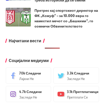
треба историски да се смени
Претрес кај спортскиот директор на
ФК „Кожуф“ – за 10.000 евра го
наместил мечот со „Башкими“, го
сомничи Обвинителството
Најчитани вести
Социјални медиуми
70k
Следачи
3.3k
Следачи
Лајкни Не
Заследи Не
4.7k
Следачи
3.1k
Претплатници
Заследи Не
Претплати Се