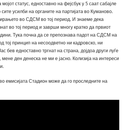
мојот статус, едноставно на фејсбук у 5 саат сабајле
 сите усилби на органите на партијата во Куманово.
нирањето во СДСМ во тој период. И знаеме дека
нат во тој период и заврши многу кратко да првиот
одини. Тука почна да се препознава падот на СДСМ на
од тој принцип на несоодветно ни кадровско, ни
ас бев едноставно тргнат на страна, дојдоа други луѓе
, мене ден денеска не ми е јасно. Колизија на интереси
и.
во емисијата Стадион може да го проследните на