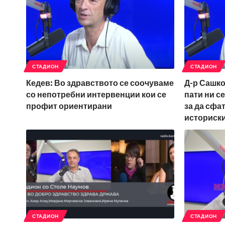
СТАДИОН
СТАДИОН
Кедев: Во здравството се соочуваме
Д-р Сашко
со непотребни интервенции кои се
пати ни с
профит ориентирани
за да сфа
историски
СТАДИОН
СТАДИОН