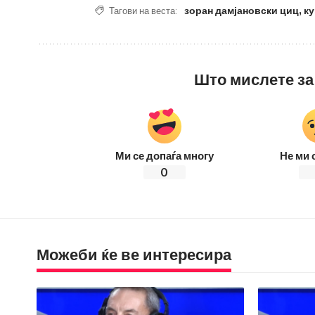
зоран дамјановски циц
,
к
Тагови на веста:
Што мислете за
Ми се допаѓа многу
Не ми 
0
Можеби ќе ве интересира