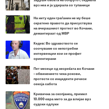
врз неа и ја удирала со тупаници
На ниту еден граѓанин не му беше
скратено правото да присуствува
на вчерашниот протест во Кочани,
демантираат од МВР
Кедев: Во здравството се
соочуваме со непотребни
интервенции кои се профит
ориентирани
Пет месеци од несреќата во Кочани
– обвинението чека рокови,
протести со инциденти речиси
секоја сабота
Кривична за скопјанец, примил
10.000 евра мито за да влијае врз
судски одлуки