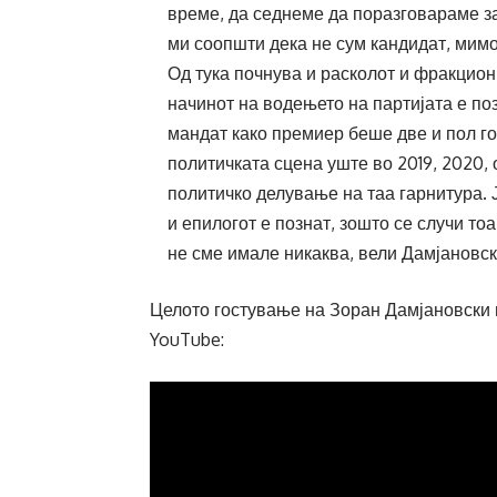
време, да седнеме да поразговараме за 
ми соопшти дека не сум кандидат, мимо
Од тука почнува и расколот и фракцио
начинот на водењето на партијата е поз
мандат како премиер беше две и пол г
политичката сцена уште во 2019, 2020, 
политичко делување на таа гарнитура. Ј
и епилогот е познат, зошто се случи тоа
не сме имале никаква, вели Дамјановск
Целото гостување на Зоран Дамјановски 
YouTube: