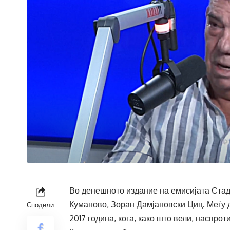
Во денешното издание на емисијата Стад
Куманово, Зоран Дамјановски Циц. Меѓу 
Сподели
2017 година, кога, како што вели, наспро