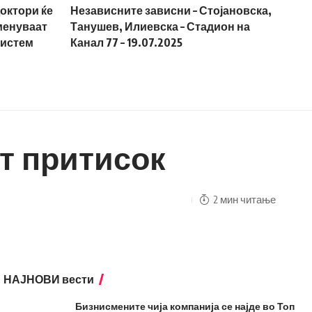
октори ќе
Независните зависни – Стојановска,
 менуваат
Танушев, Илиевска – Стадион на
систем
Канал 77 – 19.07.2025
от притисок
2 мин читање
НАЈНОВИ вести
Бизнисмените чија компанија се најде во Топ