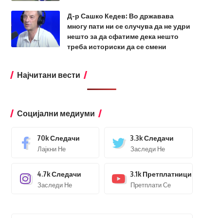
Д-р Сашко Кедев: Во државава
многу пати ни се случува да не удри
нешто за да сфатиме дека нешто
треба историски да се смени
Најчитани вести
Социјални медиуми
70k
Следачи
3.3k
Следачи
Лајкни Не
Заследи Не
4.7k
Следачи
3.1k
Претплатници
Заследи Не
Претплати Се