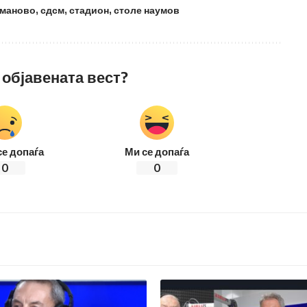
уманово
,
сдсм
,
стадион
,
столе наумов
 објавената вест?
се допаѓа
Ми се допаѓа
0
0