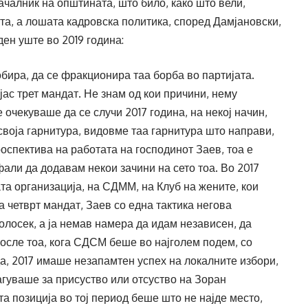
чалник на општината, што било, како што вели,
а, а лошата кадровска политика, според Дамјановски,
ден уште во 2019 година:
обира, да се фракционира таа борба во партијата.
јас трет мандат. Не знам од кои причини, нему
се очекуваше да се случи 2017 година, на некој начин,
 своја гарнитура, видовме таа гарнитура што направи,
роспектива на работата на господинот Заев, тоа е
фали да додавам некои зачини на сето тоа. Во 2017
та организација, на СДММ, на Клуб на жените, кои
а четврт мандат, Заев со една тактика негова
колосек, а ја немав намера да идам независен, да
после тоа, кога СДСМ беше во најголем подем, со
да, 2017 имаше незапамтен успех на локалните избори,
агуваше за присуство или отсуство на Зоран
а позиција во тој период беше што не најде место,