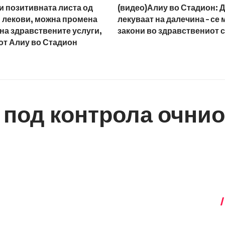
ти позитивната листа од
(видео)Алиу во Стадион: Д
 лекови, можна промена
лекуваат на далечина – се
 на здравствените услуги,
закони во здравствениот 
от Алиу во Стадион
е под контрола очни