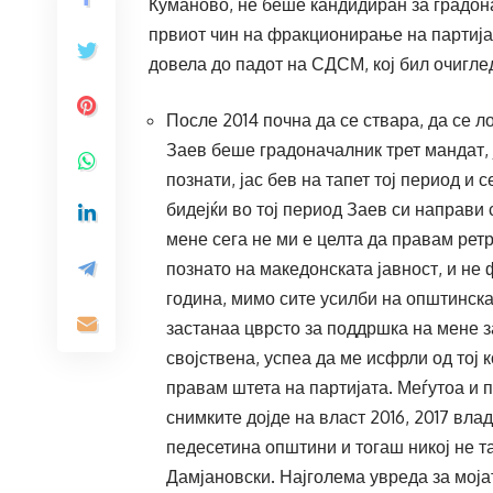
Куманово, не беше кандидиран за градона
првиот чин на фракционирање на партијат
довела до падот на СДСМ, кој бил очигле
После 2014 почна да се ствара, да се л
Заев беше градоначалник трет мандат, 
познати, јас бев на тапет тој период и 
бидејќи во тој период Заев си направи
мене сега не ми е целта да правам рет
познато на македонската јавност, и не 
година, мимо сите усилби на општинска
застанаа цврсто за поддршка на мене з
својствена, успеа да ме исфрли од тој 
правам штета на партијата. Меѓутоа и 
снимките дојде на власт 2016, 2017 вла
педесетина општини и тогаш никој не т
Дамјановски. Најголема увреда за мојат