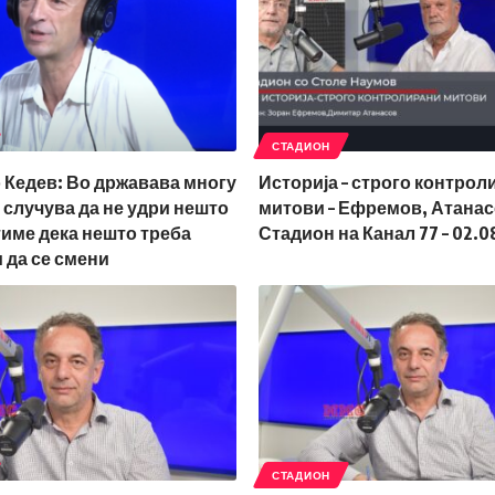
СТАДИОН
 Кедев: Во државава многу
Историја – строго контрол
е случува да не удри нешто
митови – Ефремов, Атанас
тиме дека нешто треба
Стадион на Канал 77 – 02.0
 да се смени
СТАДИОН