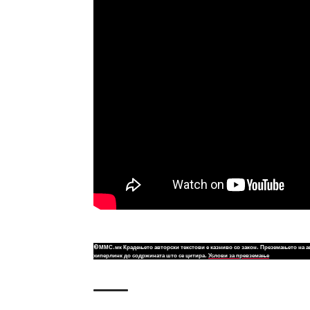
©ММС.мк Крадењето авторски текстови е казниво со закон. Преземањето на а
хиперлинк до содржината што се цитира.
Услови за превземање