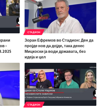
СТАДИОН
ирани
Зоран Ефремов во Стадион: Ден да
ов –
пројде нов да дојде, така денес
8.2025
Мицкоски ја води државата, без
идеја и цел
СТАДИОН