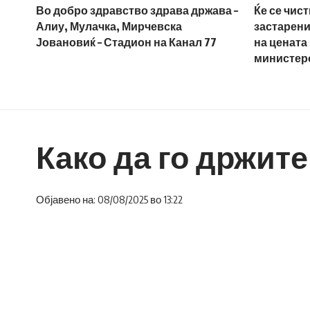
Во добро здравство здрава држава –
Ќе се чис
Алиу, Мулачка, Мирчевска
застарени
Јовановиќ – Стадион на Канал 77
на цената
министер
Како да го држит
Објавено на: 08/08/2025 во 13:22