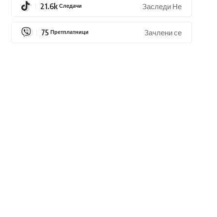
21.6k
Следачи
Заследи Не
75
Претплатници
Зачлени се