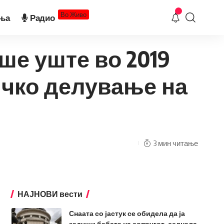
Во Живо
ња
Радио
ше уште во 2019
ичко делување на
3 мин читање
НАЈНОВИ вести
Снаата со јастук се обидела да ја
задуши бабата на сопругот, седнала