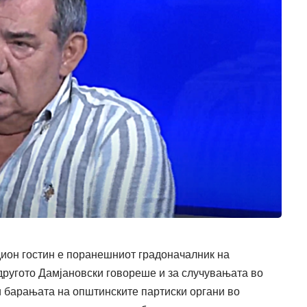
ион гостин е поранешниот градоначалник на
другото Дамјановски говореше и за случувањата во
ти барањата на општинските партиски органи во