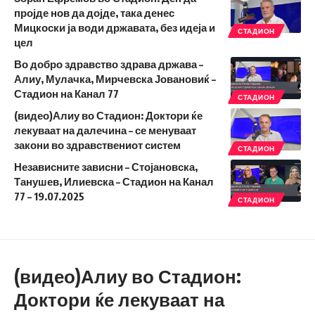
пројде нов да дојде, така денес
Мицкоски ја води државата, без идеја и
СТАДИОН
цел
Во добро здравство здрава држава –
Алиу, Мулачка, Мирчевска Јовановиќ –
Стадион на Канал 77
СТАДИОН
(видео)Алиу во Стадион: Доктори ќе
лекуваат на далечина – се менуваат
закони во здравствениот систем
СТАДИОН
Независните зависни – Стојановска,
Танушев, Илиевска – Стадион на Канал
77 – 19.07.2025
СТАДИОН
(видео)Алиу во Стадион:
Доктори ќе лекуваат на