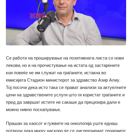
Се работи на проширување на позитивната листа со нови
лекови, но и на прочистување на истата од застарените
кои повеќе не им служат на граѓаните, истакна во
емисијата Стадион министерот за здравство Азир Алиу.
Тој посочи дека исто така се прават анализи за актуелните
цени на здравствените услуги што ги користат граѓаните и
пред да завршат истите не сакаше да прецизира дали е
можно нивно поскапување.
Прашан за хаосот и гужвите на онкологија уште еднаш
потврди дека многу наскоро ќе се дисперзираат терапиите