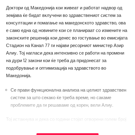
Доктори од Македонија кои живеат и работат надвор од
земјава ќе бидат вклучени во здравствениот систем за
консултации и помагање на македонското здравство, ова
е само една од новините кои се планираат со измените на
законските решенија кои денес во гостување во емисијата
Стадион на Канал 77 ги најави ресорниот министер Азир
Алиу. Тој нагласи дека интензивно се работи на промени
на дури 12 закони кои ќе треба да придонесат за
подобрување и оптимизација на здравството во
Македонија.
Се прави функционална анализа на целиот здравствен
систем за што секако ќе треба време, но сакаме
проблемите да ги решаваме од корен, вели Алиу.
Тој истакнува и дека со години стојат отворени голем број
прашања на кои конечно треба да се одговори.