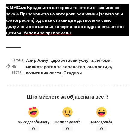
©ММС.мк Крадењето авторски текстови е казниво со
закон. Преземањето на авторски содржини (текстови и
фотографии) од оваа страница е дозволено само
делумно и со ставање хиперлинк до содржината што се
цитира.
Услови за превземање
Азир Алиу
,
здравствени услуги
,
лекови
,
Тагови
министерство за здравство
,
онкологија
,
на
веста:
позитивна листа
,
Стадион
Што мислете за објавената вест?
Ми се допаѓа многу
Не ми се допаѓа
Ми се допаѓа
0
0
0