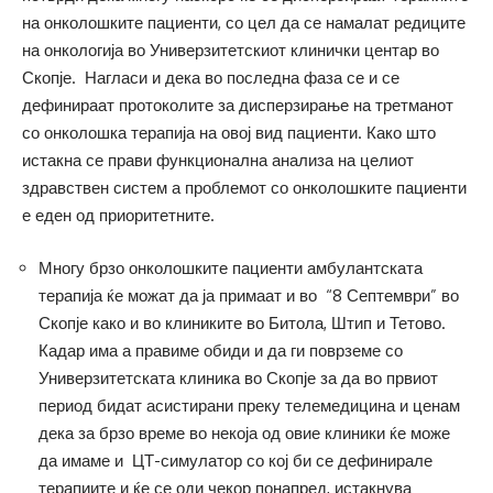
на онколошките пациенти, со цел да се намалат редиците
на онкологија во Универзитетскиот клинички центар во
Скопје. Нагласи и дека во последна фаза се и се
дефинираат протоколите за дисперзирање на третманот
со онколошка терапија на овој вид пациенти. Како што
истакна се прави функционална анализа на целиот
здравствен систем а проблемот со онколошките пациенти
е еден од приоритетните.
Многу брзо онколошките пациенти амбулантската
терапија ќе можат да ја примаат и во “8 Септември” во
Скопје како и во клиниките во Битола, Штип и Тетово.
Кадар има а правиме обиди и да ги поврземе со
Универзитетската клиника во Скопје за да во првиот
период бидат асистирани преку телемедицина и ценам
дека за брзо време во некоја од овие клиники ќе може
да имаме и ЦТ-симулатор со кој би се дефинирале
терапиите и ќе се оди чекор понапред, истакнува