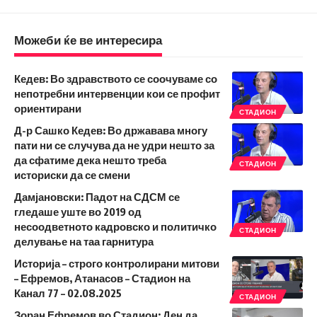
Можеби ќе ве интересира
Кедев: Во здравството се соочуваме со
непотребни интервенции кои се профит
ориентирани
СТАДИОН
Д-р Сашко Кедев: Во државава многу
пати ни се случува да не удри нешто за
да сфатиме дека нешто треба
СТАДИОН
историски да се смени
Дамјановски: Падот на СДСМ се
гледаше уште во 2019 од
несоодветното кадровско и политичко
СТАДИОН
делување на таа гарнитура
Историја – строго контролирани митови
– Ефремов, Атанасов – Стадион на
Канал 77 – 02.08.2025
СТАДИОН
Зоран Ефремов во Стадион: Ден да