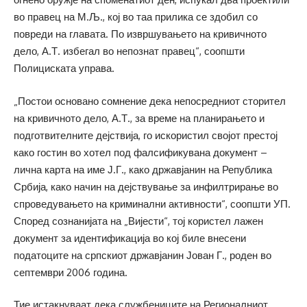
во правец на М.Љ., кој во таа прилика се здобил со
повреди на главата. По извршувањето на кривичното
дело, А.Т. избегал во непознат правец“, соопшти
Полициската управа.
„Постои основано сомнение дека непосредниот сторител
на кривичното дело, А.Т., за време на планирањето и
подготвителните дејствија, го искористил својот престој
како гостин во хотел под фалсификувана документ –
лична карта на име Ј.Г., како државјанин на Република
Србија, како начин на дејствување за инфилтрирање во
спроведувањето на криминални активности“, соопшти УП.
Според сознанијата на „Вијести“, тој користел лажен
документ за идентификација во кој биле внесени
податоците на српскиот државјанин Јован Г., роден во
септември 2006 година.
Тие истакнуваат дека службениците на Регионалниот