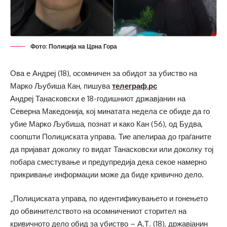
Фото: Полиција на Црна Гора
Ова е Андреј (18), осомничен за обидот за убиство на
Марко Љубиша Кан, пишува
телеграф.рс
Андреј Танасковски е 18-годишниот државјанин на
Северна Македонија, кој минатата недела се обиде да го
убие Марко Љубиша, познат и како Кан (56), од Будва,
соопшти Полициската управа. Тие апелираа до граѓаните
да пријават доколку го видат Танасковски или доколку тој
побара сместување и предупредија дека секое намерно
прикривање информации може да биде кривично дело.
„Полициската управа, по идентификувањето и гонењето
до обвинителството на осомничениот сторител на
кривичното дело обид за убиство – А.Т. (18), државјанин