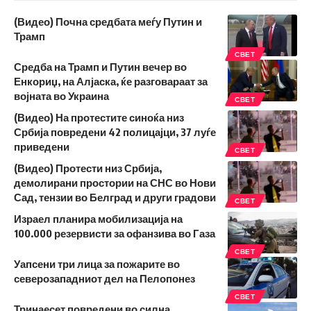
(Видео) Почна средбата меѓу Путин и
Трамп
СВЕТ
Средба на Трамп и Путин вечер во
Енкориџ, на Алјаска, ќе разговараат за
војната во Украина
СВЕТ
(Видео) На протестите синоќа низ
Србија повредени 42 полицајци, 37 луѓе
приведени
СВЕТ
(Видео) Протести низ Србија,
демолирани простории на СНС во Нови
Сад, тензии во Белград и други градови
СВЕТ
Израел планира мобилизација на
100.000 резервисти за офанзива во Газа
СВЕТ
Уапсени три лица за пожарите во
северозападниот дел на Пелопонез
СВЕТ
Тринаесет повредени во силна