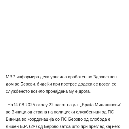
МВР информира дека уапсила вработен во Здравствен
дом во Берови, бидејќи при претрес додека се возел со
службеното возило пронајдена му е дрога.
-На 14.08.2025 околу 22 часот на ул. „Браќа Миладинови”
во Виница од страна на полициски службеници од ПС
Виница во координација со ПС Берово од слобода е
лишен Б.Р. (29) од Берово затоа што при преглед кај него