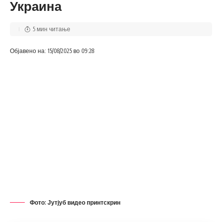
Украина
апсење
,
берово
,
дрога
,
мвр
Тагови на веста:
5 мин читање
Што мислете за објавената вест?
Објавено на: 15/08/2025 во 09:28
Ми се допаѓа многу
Не ми се допаѓа
Ми се допаѓа
0
0
0
Фото: Јутјуб видео принтскрин