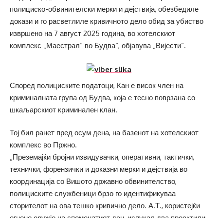
полициско-обвинителски мерки и дејствија, обезбедиле
докази и го расветлиле кривичното дело обид за убиство
извршено на 7 август 2025 година, во хотелскиот
комплекс „Маестрал“ во Будва“, објавува „Вијести“.
Според полициските податоци, Кан е висок член на
криминалната група од Будва, која е тесно поврзана со
шкаљарскиот криминален клан.
Тој бил ранет пред осум дена, на базенот на хотелскиот
комплекс во Пржно.
„Преземајќи бројни извидувачки, оперативни, тактички,
технички, форензички и доказни мерки и дејствија во
координација со Вишото државно обвинителство,
полициските службеници брзо го идентификуваа
сторителот на ова тешко кривично дело. А.Т., користејќи
огнено оружје на споменатиот ден, испукал два проектили