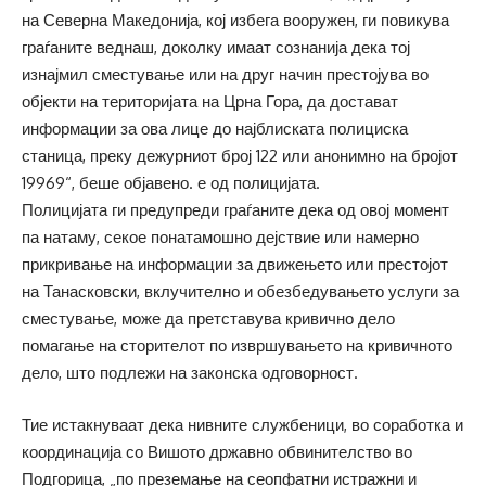
на Северна Македонија, кој избега вооружен, ги повикува
граѓаните веднаш, доколку имаат сознанија дека тој
изнајмил сместување или на друг начин престојува во
објекти на територијата на Црна Гора, да достават
информации за ова лице до најблиската полициска
станица, преку дежурниот број 122 или анонимно на бројот
19969“, беше објавено. е од полицијата.
Полицијата ги предупреди граѓаните дека од овој момент
па натаму, секое понатамошно дејствие или намерно
прикривање на информации за движењето или престојот
на Танасковски, вклучително и обезбедувањето услуги за
сместување, може да претставува кривично дело
помагање на сторителот по извршувањето на кривичното
дело, што подлежи на законска одговорност.
Тие истакнуваат дека нивните службеници, во соработка и
координација со Вишото државно обвинителство во
Подгорица, „по преземање на сеопфатни истражни и