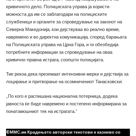
кривичното дело. Полициската управа ја користи
можноста да им се заблагодари на полициските
службеници и органите за спроведување на законот на
Северна Македонија, кои дејствуваа во реално време,
навремено и во директна комуникација, според барањата
на Полициската управа на Црна Гора, и ги обезбедија
потребните информации за спроведување на оваа
кривично-правна истрага, соопшти полицијата.
Тие рекоа дека преземаат интензивни мерки и дејствија за
лоцирање и притворање на осомничениот Танасковски:
„По кого е распишана национална потерница, додека
јавноста ќе биде навремено и постепено информирана за
понатамошниот тек на истрагата.“
©ММС.мк Крадењето авторски текстови е казниво со