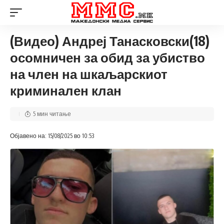
(Видео) Андреј Танасковски(18)
осомничен за обид за убиство
на член на шкаљарскиот
криминален клан
5 мин читање
Објавено на: 15/08/2025 во 10:53