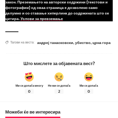
закон. Преземањето на авторски содржини (текстови и
фотографии) од оваа страница е дозволено само
делумно и со ставање хиперлинк до содржината што се
цитира.
Услови за превземање
андреј танасковски
,
убиство
,
црна гора
Тагови на веста:
Што мислете за објавената вест?
Ми се допаѓа многу
Не ми се допаѓа
Ми се допаѓа
0
2
0
Можеби ќе ве интересира