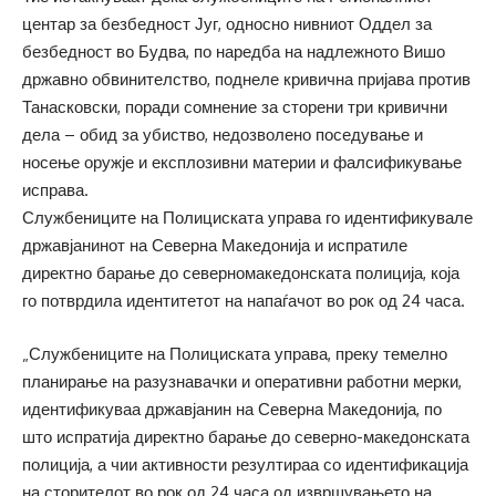
центар за безбедност Југ, односно нивниот Оддел за
безбедност во Будва, по наредба на надлежното Вишо
државно обвинителство, поднеле кривична пријава против
Танасковски, поради сомнение за сторени три кривични
дела – обид за убиство, недозволено поседување и
носење оружје и експлозивни материи и фалсификување
исправа.
Службениците на Полициската управа го идентификувале
државјанинот на Северна Македонија и испратиле
директно барање до северномакедонската полиција, која
го потврдила идентитетот на напаѓачот во рок од 24 часа.
„Службениците на Полициската управа, преку темелно
планирање на разузнавачки и оперативни работни мерки,
идентификуваа државјанин на Северна Македонија, по
што испратија директно барање до северно-македонската
полиција, а чии активности резултираа со идентификација
на сторителот во рок од 24 часа од извршувањето на