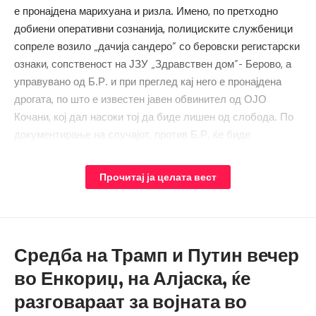
е пронајдена марихуана и ризла. Имено, по претходно
добиени оперативни сознанија, полициските службеници
сопреле возило „дачија сандеро” со беровски регистарски
ознаки, сопственост на ЈЗУ „Здравствен дом”- Берово, а
управувано од Б.Р. и при преглед кај него е пронајдена
дрогата, по што е известен јавен обвинител од ОЈО
Кочани, кој дал насоки тој да биде лишен од слобода. По
документирање на случајот, против Б.Р. ќе биде
поднесена соодветна пријава, информираат од МВР.
Прочитај ја целата вест
©ММС.мк Крадењето авторски текстови е казниво со
закон. Преземањето на авторски содржини (текстови и
фотографии) од оваа страница е дозволено само
делумно и со ставање хиперлинк до содржината што се
Средба на Трамп и Путин вечер
цитира.
Услови за превземање
во Енкориџ, на Алјаска, ќе
разговараат за војната во