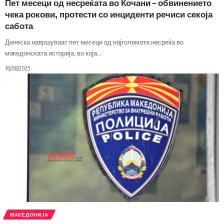
Пет месеци од несреќата во Кочани – обвинението
чека рокови, протести со инциденти речиси секоја
сабота
Денеска навршуваат пет месеци од најголемата несреќа во
македонската историја, во која
…
16/08/2025
МАКЕДОНИЈА