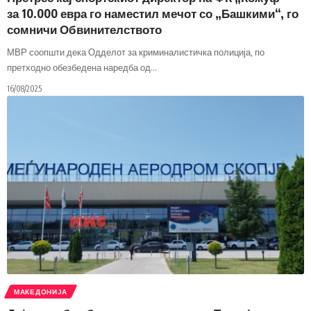
за 10.000 евра го наместил мечот со „Башкими“, го
сомничи Обвинителството
МВР соопшти дека Одделот за криминалистичка полиција, по
претходно обезбедена наредба од
…
16/08/2025
МАКЕДОНИЈА