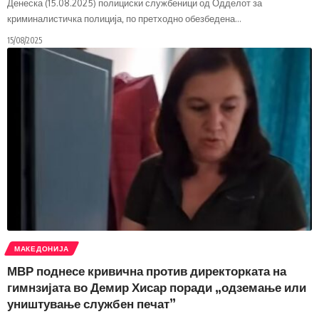
Денеска (15.08.2025) полициски службеници од Одделот за
криминалистичка полиција, по претходно обезбедена
…
15/08/2025
МАКЕДОНИЈА
МВР поднесе кривична против директорката на
гимнзијата во Демир Хисар поради „одземање или
уништување службен печат”