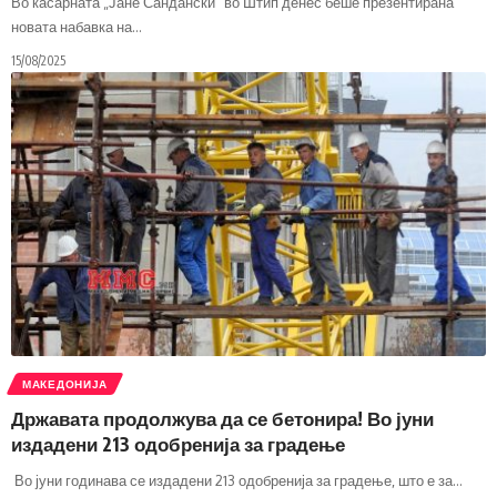
Во касарната „Јане Сандански“ во Штип денес беше презентирана
новата набавка на
…
15/08/2025
МАКЕДОНИЈА
Државата продолжува да се бетонира! Во јуни
издадени 213 одобренија за градење
Во јуни годинава се издадени 213 одобренија за градење, што е за
…