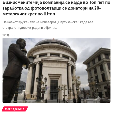
Бизнисмените чија компанија се најде во Топ пет по
заработка од фотоволтаици се донатори на 20-
метарскиот крст во Штип
На новиот кружен тек на Булеварот „Партизанска", каде беа
отстранети дивоизградени објекти,
…
18/08/2025
МАКЕДОНИЈА