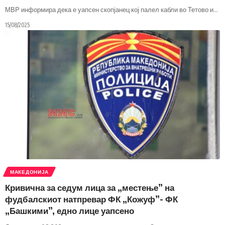
МВР информира дека е уапсен скопјанец кој палел кабли во Тетово и
…
15/08/2025
МАКЕДОНИЈА
Кривична за седум лица за „местење” на
фудбалскиот натпревар ФК „Кожуф”- ФК
„Башкими”, едно лице уапсено