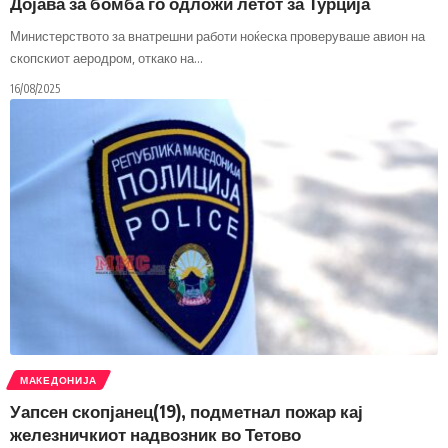
Дојава за бомба го одложи летот за Турција
Министерството за внатрешни работи ноќеска проверуваше авион на
скопскиот аеродром, откако на
…
16/08/2025
МАКЕДОНИЈА
Уапсен скопјанец(19), подметнал пожар кај
железничкиот надвозник во Тетово