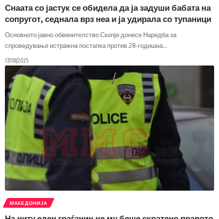
Снаата со јастук се обидела да ја задуши бабата на
сопругот, седнала врз неа и ја удирала со тупаници
Основното јавно обвинителство Скопје донесе Наредба за
спроведување истражна постапка против 28-годишна
…
17/08/2025
МАКЕДОНИЈА
На ниту еден граѓанин не му беше скратено правото