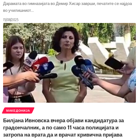
Дарамата во гимназијата во Демир Хисар заврши, печатите се најдоа
во училишниот
…
15/08/2025
МАКЕДОНИЈА
Билјана Ивновска вчера објави кандидатура за
градончалник, а по само 11 часа полицијата и
затропа на врата да и врачат кривична пријава