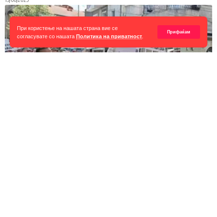
При користење на нашата страна вие се
Прифаќам
согласувате со нашата
Политика на приватност
.
МАКЕДОНИЈА
Утре „Марш за ангелите“ во Кочани на точно 5
месеци од трагедијата во Пулс
Ве известуваме дека утре, сабота 16 ти август ќе се одржи
осумнаесетиот Марш
…
15/08/2025