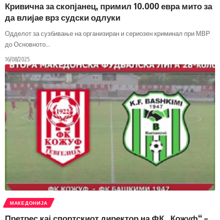
Кривична за скопјанец, примил 10.000 евра мито за
да влијае врз судски одлуки
Одделот за сузбивање на организиран и сериозен криминал при МВР
до Основното
…
16/08/2025
МАКЕДОНИЈА
Претрес кај спортскиот директор на ФК „Кожуф“ –