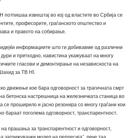
 потпишаа извештај во кој од властите во Србија се
ентите, професорите, граѓанското општество и
права и правото на собирање.
бидејќи информациите што ги добивавме од различни
 дури и претходно, навистина укажуваат на многу
тичките гласови и демонтирање на независноста на
Шахид за ТВ Н1.
ско движење кое бара одговорност за трагичната смрт
урна бетонска настрешница на железничката станица во
а се проширило и јасно резонира со многу граѓани кои
но бараат поголема одговорност, транспарентност.
 на прашања за транспарентност и одговорност,
а загрижувачки модел на репресија“, рече таа.