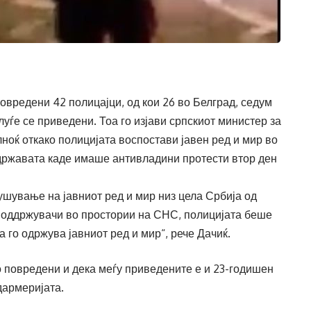
овредени 42 полицајци, од кои 26 во Белград, седум
уѓе се приведени. Тоа го изјави српскиот министер за
оќ откако полицијата воспостави јавен ред и мир во
 државата каде имаше антивладини протести втор ден
шување на јавниот ред и мир низ цела Србија од
поддржувачи во простории на СНС, полицијата беше
 го одржува јавниот ред и мир“, рече Дачиќ.
о повредени и дека меѓу приведените е и 23-годишен
дармеријата.