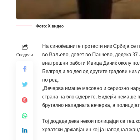
Фото: Х видео
На синоќешните протести низ Србија се п
во Ваљево, девет во Панчево, додека 37 л
Сподели
внатрешни работи Ивица Дачиќ околу полн
Белград и во дел од другите градови низ
по ред.
„Вечерва имаше масовно и сериозно нару
страна на блокадерите. Бидејќи немаше 
брутално нападната вечерва, а полицијата
Тој додаде дека некои полицајци се тешк
хрватски државјанин кој ја нападнал жан