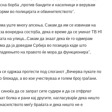
сна борба „против бандити и насилници и верувам
орми во полицијата и обвинителството“.
има уште многу апсења. Сакам да им се извинам на
 за вонредна состојба, дека е време да се укинат ТВ Н1
ската на улица…Сакам да знаат дека ќе го одмерам
нема да ја доведам Србија во позиција каде што
Владеењето на правото ќе мора да функционира“,
а се одржаа протести под слоганот „Вечерва пукате по
 блокада, а во кои учествуваа и голем број граѓани.
иноќа да се запрат сите судири и да се отфрлат
т болка и рани кај другите, нагласувајќи дека ништо
 насилството меѓу браќата и дека ништо не е
.