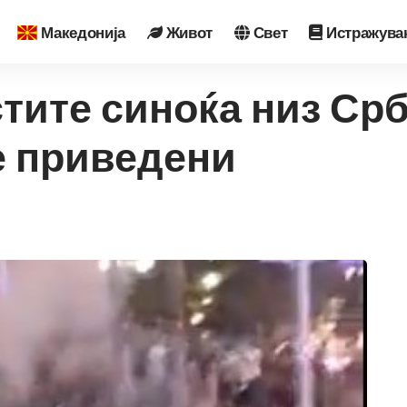
Македонија
Живот
Свет
Истражува
стите синоќа низ Ср
ѓе приведени