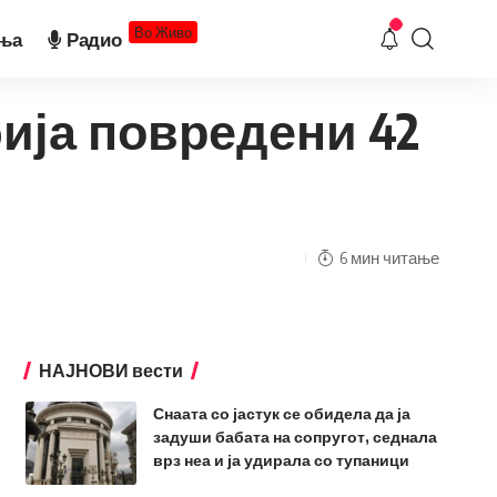
Во Живо
ња
Радио
бија повредени 42
6 мин читање
НАЈНОВИ вести
Снаата со јастук се обидела да ја
задуши бабата на сопругот, седнала
врз неа и ја удирала со тупаници