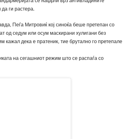
Жандармеријата се нафрли врз антивладините
 да ги растера.
авда, Пеѓа Митровиќ кој синоќа беше претепан со
нат од седум или осум маскирани хулигани без
 им кажал дека е пратеник, тие брутално го претепале
тиката на сегашниот режим што се распаѓа со