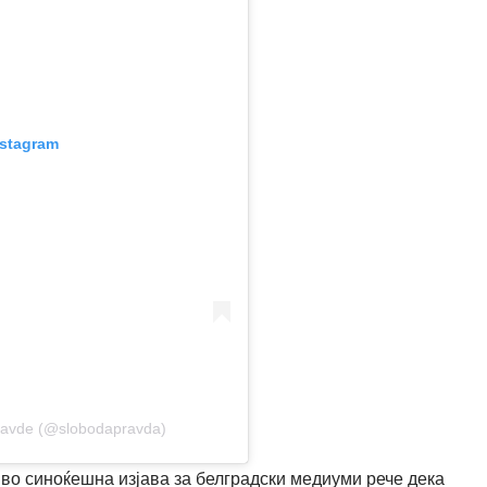
nstagram
pravde (@slobodapravda)
во синоќешна изјава за белградски медиуми рече дека