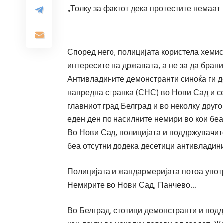
„Толку за фактот дека протестите немаат
Според него, полицијата користела хемиск
интересите на државата, а не за да брани
Антивладините демонстранти синоќа ги д
напредна странка (СНС) во Нови Сад и с
главниот град Белград и во неколку друг
еден ден по насилните немири во кои бе
Во Нови Сад, полицијата и поддржувачит
беа отсутни додека десетици антивладин
Полицијата и жандармеријата потоа употр
Немирите во Нови Сад, Панчево…
Во Белград, стотици демонстранти и под