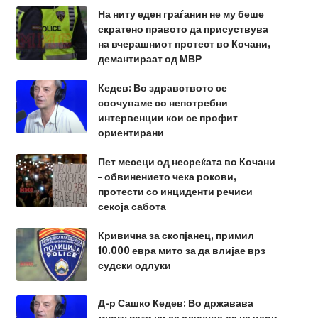
На ниту еден граѓанин не му беше
скратено правото да присуствува
на вчерашниот протест во Кочани,
демантираат од МВР
Кедев: Во здравството се
соочуваме со непотребни
интервенции кои се профит
ориентирани
Пет месеци од несреќата во Кочани
– обвинението чека рокови,
протести со инциденти речиси
секоја сабота
Кривична за скопјанец, примил
10.000 евра мито за да влијае врз
судски одлуки
Д-р Сашко Кедев: Во државава
многу пати ни се случува да не удри