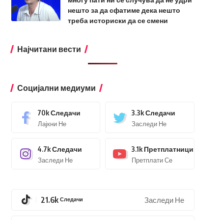
нешто за да сфатиме дека нешто
треба историски да се смени
Најчитани вести
Социјални медиуми
70k
Следачи
3.3k
Следачи
Лајкни Не
Заследи Не
4.7k
Следачи
3.1k
Претплатници
Заследи Не
Претплати Се
21.6k
Следачи
Заследи Не