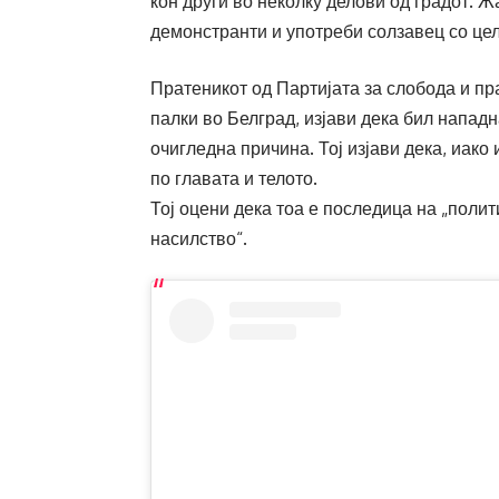
кон други во неколку делови од градот. 
демонстранти и употреби солзавец со цел
Пратеникот од Партијата за слобода и пр
палки во Белград, изјави дека бил напад
очигледна причина. Тој изјави дека, иако
по главата и телото.
Тој оцени дека тоа е последица на „поли
насилство“.