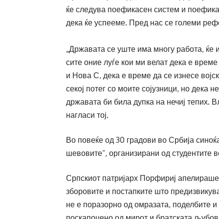
ќе следува поефикасен систем и поефика
дека ќе успееме. Пред нас се големи реф
„Државата се уште има многу работа, ќе 
сите оние луѓе кои ми велат дека е време
и Нова С, дека е време да се изнесе вој
секој потег со моите сојузници, но дека 
државата би била дупка на нечиј тепих. 
нагласи тој.
Во повеќе од 30 градови во Србија синоќ
шевовите“, организирани од студентите во
Српскиот патријарх Порфириј апелираше с
зборовите и постапките што предизвикуваа
не е поразорно од омразата, поделбите и
поскапоцено од мирот и братската љубов