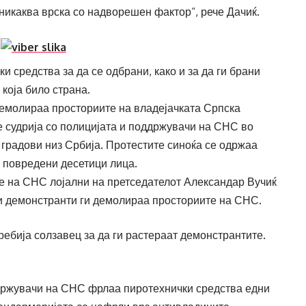
 никаква врска со надворешен фактор“, рече Дачиќ.
и средства за да се одбрани, како и за да ги брани
 која било страна.
емолираа просториите на владејачката Српска
е судрија со полицијата и поддржувачи на СНС во
о градови низ Србија. Протестите синоќа се одржаа
а повредени десетици лица.
е на СНС лојални на претседателот Александар Вучиќ
и демонстранти ги демолираа просториите на СНС.
ебија солзавец за да ги растераат демонстрантите.
држувачи на СНС фрлаа пиротехнички средства едни