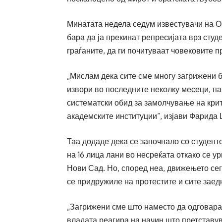
Минатата недела седум известувачи на ОН
бара да ја прекинат репресијата врз студ
граѓаните, да ги почитуваат човековите 
„Мислам дека сите сме многу загрижени 
извори во последните неколку месеци, па
систематски обид за замолчување на кри
академските институции“, изјави Фарида 
Таа додаде дека се започнало со студент
на 16 лица лани во несреќата откако се 
Нови Сад. Но, според неа, движењето сег
се придружиле на протестите и сите заед
„Загрижени сме што наместо да одговара
владата реагира на начин што претставув