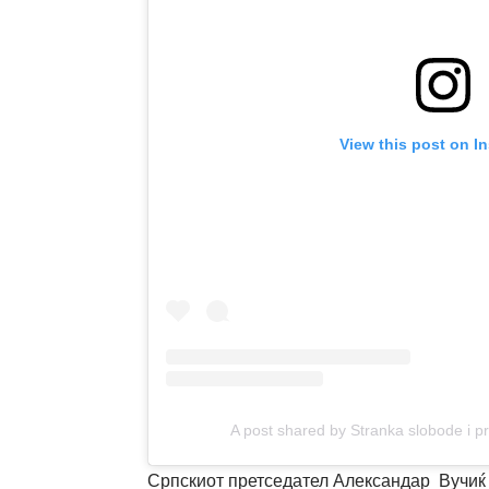
View this post on I
A post shared by Stranka slobode i 
Српскиот претседател Александар Вучиќ 