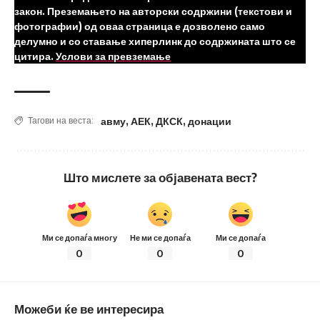
закон. Преземањето на авторски содржини (текстови и
фотографии) од оваа страница е дозволено само
делумно и со ставање хиперлинк до содржината што се
цитира.
Услови за превземање
авму
,
АЕК
,
ДКСК
,
донации
Тагови на веста:
Што мислете за објавената вест?
Ми се допаѓа многу
Не ми се допаѓа
Ми се допаѓа
0
0
0
Можеби ќе ве интересира