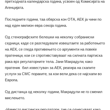
претходната календарска година, усвоен од Комисијата на
Агенцијата.
Последните години, таа обврска кон ОТА, АЕК ја чини по
над еден милион евра секоја година.
Од стенографските белешки на неколку собраниски
седници, каде се разгледувале извештаите за работењето
на АЕК, се гледа противењето со аргументи на повеќе
пратеници, кои се спротивставуваат на силната партиска
рака врз регулаторните тела. Јани Макрадули, како
пратеник бил известувач за АЕК, реагира на скапите
услуги за СМС пораките, за кои вели дека се најскапи во
Европа.
Од дистанца од неколку години, Макрадули не го сменил
мислењето.
-Наместо вистински регулатори, тие се однесуваат како