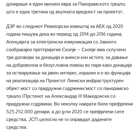
донираше и еден милион евра за Панорамското тркало,
што е една третина од вкупната вредност на проектот.
ДЗР во следниот Ревизорски извештај за АЕК од 2020
година пишува дека во период од 2014 до 2016 година,
Агенцијата за електронски комуникации со Јавното
сообраќајно претпријатие Скопје – Скопје има склучено
три договори за донација и анекси кон истите, за давање
на доброволна и безусловна помош во пари како донација
за остварување на јавен интерес, изразен и е во функција
на реализација на Проектот Линиски инфраструктурен
објект мост со придружни содржини/мост со панорамско
тркало (Прстенот на Александар III Македонски со
придружни содржини. Во неколку наврати биле префрлени
525.252.000 денари, а до јули 2020 се префрлени сите
средства. ЈСП целосно не го оправдал дадените
средства.