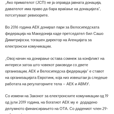
„Ако примателот (ЈСП) не ја оправда јавната донација,
давателот има право да бара враќање на донацијата“,
потсетуваат ревизорите.
Во 2016 година АЕК донирал пари за Велосипедската
федерација на Македонија каде претседател бил Сашо
Димитријоски, тогашен директор на Агенцијата за
електронски комуникации.
„Овој начин на донирање остава сомнеж за конфликт на
интереси затоа што човекот раководи со двете
организации, АЕК и Велосипедска федерација“ е ставот
на организацијата Евротинк, која низ извештаи ја следеше
работата на регулаторните тела – АЕК и АВМУ.
Со измени на Законот за електронските комуникации од 19
од јули 2019 година, на богатиот АЕК му е додадено
делумното финансирањето на ОТА. Со дадениот член 29-