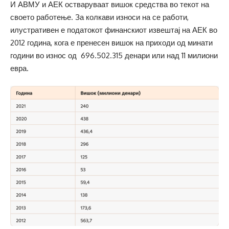
И АВМУ и АЕК остваруваат вишок средства во текот на
своето работење. За колкави износи на се работи,
илустративен е податокот финанскиот извештај на АЕК во
2012 година, кога е пренесен вишок на приходи од минати
години во износ од 696.502.315 денари или над 11 милиони
евра.