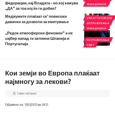
федерации, кај Владата – но кој кажува
МАКЕДОНИЈА
„ДА“ за тоа кој ќе ги добие?
Медиумите плаќаат се’ повисоки
UNCATEGORIZED
давачки за дозволи за емитување
ИСТРАЖУВАЊА
МАКЕДОНИЈА
„Редок атмосферски феномен“ а не
сајбер напад ги затемни Шпанија и
ИСТРАЖУВАЊА
Португалија
СВЕТ
Кои земји во Европа плаќаат
најмногу за лекови?
3 мин читање
Објавено на: 15/05/2025 во 08:12