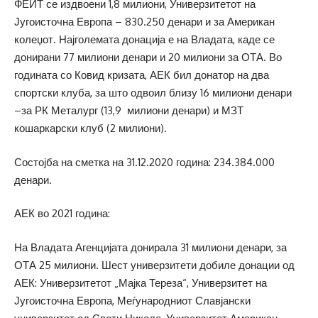
ФЕИТ се издвоени 1,8 милиони, Универзитетот на
Југоисточна Европа – 830.250 денари и за Американ
колеџот. Најголемата донација е на Владата, каде се
донирани 77 милиони денари и 20 милиони за ОТА. Во
годината со Ковид кризата, АЕК бил донатор на два
спортски клуба, за што одвоил близу 16 милиони денари
–за РК Металург (13,9 милиони денари) и МЗТ
кошаркарски клуб (2 милиони).
Состојба на сметка на 31.12.2020 година: 234.384.000
денари.
АЕК во 2021 година:
На Владата Агенцијата донирала 31 милиони денари, за
ОТА 25 милиони. Шест универзитети добиле донации од
АЕК: Универзитетот „Мајка Тереза“, Универзитет на
Југоисточна Европа, Меѓународниот Славјански