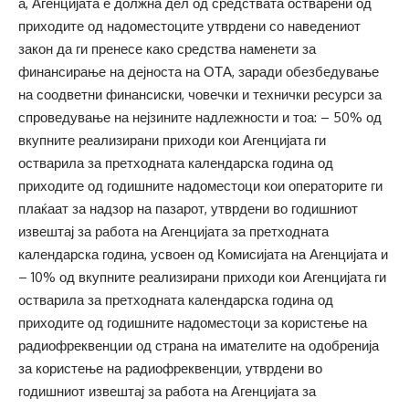
а, Агенцијата е должна дел од средствата остварени од
приходите од надоместоците утврдени со наведениот
закон да ги пренесе како средства наменети за
финансирање на дејноста на ОТА, заради обезбедување
на соодветни финансиски, човечки и технички ресурси за
спроведување на нејзините надлежности и тоа: – 50% од
вкупните реализирани приходи кои Агенцијата ги
остварила за претходната календарска година од
приходите од годишните надоместоци кои операторите ги
плаќаат за надзор на пазарот, утврдени во годишниот
извештај за работа на Агенцијата за претходната
календарска година, усвоен од Комисијата на Агенцијата и
– 10% од вкупните реализирани приходи кои Агенцијата ги
остварила за претходната календарска година од
приходите од годишните надоместоци за користење на
радиофреквенции од страна на имателите на одобренија
за користење на радиофреквенции, утврдени во
годишниот извештај за работа на Агенцијата за