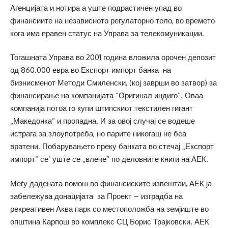
Агенцијата и нотира а уште подрастичен упад во
финансиите на независното регулаторно тело, во времето
кога има правен статус на Управа за телекомуникации.
Тогашната Управа во 2001 година вложила орочен депозит
од 860.000 евра во Експорт импорт банка на
бизнисменот Методи Смиленски, (кој заврши во затвор) за
финансирање на компанијата “Оригинал индиго“. Оваа
компанија потоа го купи штипскиот текстилен гигант
„Македонка“ и пропадна. И за овој случај се водеше
истрага за злоупотреба, но парите никогаш не беа
вратени. Побарувањето преку банката во стечај „Експорт
импорт“ се’ уште се „влече“ по деловните книги на АЕК.
Меѓу дадената помош во финансиските извештаи, АЕК ја
забележува донацијата за Проект – изградба на
рекреативен Аква парк со местоположба на земјиште во
општина Карпош во комплекс СЦ Борис Трајковски. АЕК