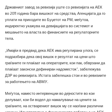
Државниот завод за ревизија уште со ревизијата на АЕК
во 2011 година бара вишокот на средства, Агенцијата да го
уплати на приходите во Буџетот на РМ, меѓутоа,
индиректно укажува на девијацијата во системот и
мешањето на власта во финансиите на регулаторните
тела.
„Имајќи в предвид дека АЕК има регулирана улога, се
подразбира дека овој вишок е резултат на цени што
граѓаните ги плаќаат на операторите, кои пак, обврзани да
плаќаат законски дефиниран надоместок“, забележува
ДЗР во ревизијата. Истата забелешка стои и во ревизиите
за работењето на АВМУ.
Меѓутоа, наместо интервенции во дејностите во кои
делуваат, кои би водел до намалување на цените за
граѓаните, на остварениот вишок му се наоѓани различни