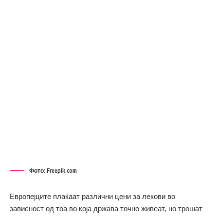
Фото: Freepik.com
Европејците плаќаат различни цени за лекови во
зависност од тоа во која држава точно живеат, но трошат