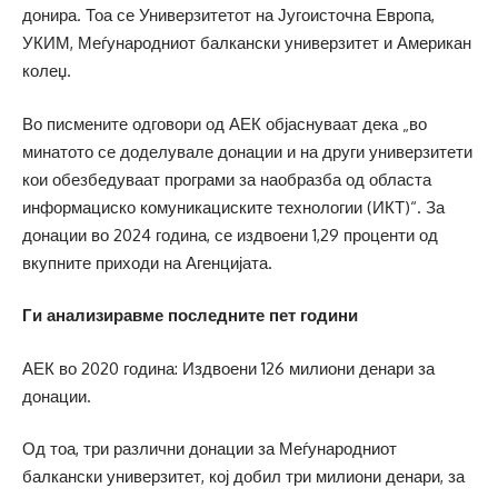
донира. Тоа се Универзитетот на Југоисточна Европа,
УКИМ, Меѓународниот балкански универзитет и Американ
колеџ.
Во писмените одговори од АЕК објаснуваат дека „во
минатото се доделувале донации и на други универзитети
кои обезбедуваат програми за наобразба од областа
информациско комуникациските технологии (ИКТ)“. За
донации во 2024 година, се издвоени 1,29 проценти од
вкупните приходи на Агенцијата.
Ги анализиравме последните пет години
АЕК во 2020 година: Издвоени 126 милиони денари за
донации.
Од тоа, три различни донации за Меѓународниот
балкански универзитет, кој добил три милиони денари, за