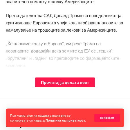
значително помалку отколку Американците.
Претседателот на САД Доналд Трамп во понеделникот ја
критикуваше Европската унија кога ги објави плановите за
намалување на трошоците за лекови за Американците.
„Ќе плаќаме колку и Европа“, им рече Трамп на
новинарите, додавајќи дека земјите од ЕУ се „тешки“,
„брутални“ и „гадни“ во преговорите со фармацевтските
компании.
Прочитај ја целата вест
Зошто понекогаш старееме
При користење на нашата страна вие се
Прифаќам
согласувате со нашата
Политика на приватност
.
побрзо?