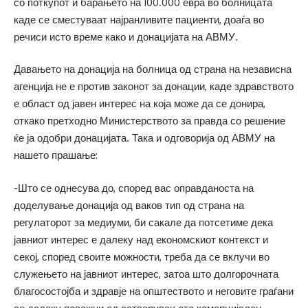
со поткупот и барањето на 100.000 евра во болницата
каде се сместуваат најранливите пациенти, доаѓа во
речиси исто време како и донацијата на АВМУ.
Давањето на донација на болница од страна на независна
агенција не е против законот за донации, каде здравството
е област од јавен интерес на која може да се донира,
откако претходно Министерството за правда со решение
ќе ја одобри донацијата. Така и одговорија од АВМУ на
нашето прашање:
-Што се однесува до, според вас оправданоста на
доделување донација од ваков тип од страна на
регулаторот за медиуми, би сакале да потсетиме дека
јавниот интерес е далеку над економскиот контекст и
секој, според своите можности, треба да се вклучи во
служењето на јавниот интерес, затоа што долгорочната
благосостојба и здравје на општеството и неговите граѓани