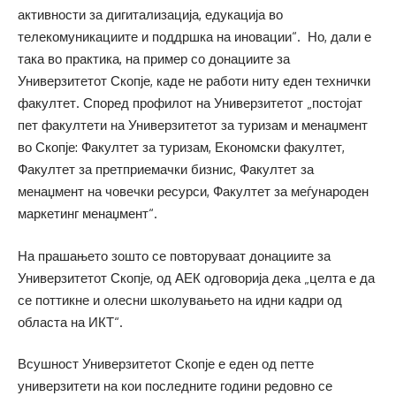
активности за дигитализација, едукација во
телекомуникациите и поддршка на иновации“. Но, дали е
така во практика, на пример со донациите за
Универзитетот Скопје, каде не работи ниту еден технички
факултет. Според профилот на Универзитетот „постојат
пет факултети на Универзитетот за туризам и менаџмент
во Скопје: Факултет за туризам, Економски факултет,
Факултет за претприемачки бизнис, Факултет за
менаџмент на човечки ресурси, Факултет за меѓународен
маркетинг менаџмент“.
На прашањето зошто се повторуваат донациите за
Универзитетот Скопје, од АЕК одговорија дека „целта е да
се поттикне и олесни школувањето на идни кадри од
областа на ИКТ“.
Всушност Универзитетот Скопје е еден од петте
универзитети на кои последните години редовно се