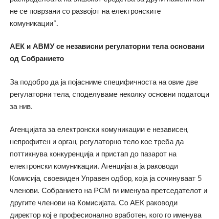
не се поврзани со развојот на електронските
комуникации“.
АЕК и АВМУ се независни регулаторни тела основани
од Собранието
За подобро да ја појасниме специфичноста на овие две
регулаторни тела, споделуваме неколку основни податоци
за нив.
Агенцијата за електронски комуникации е независен,
непрофитен и орган, регулаторно тело кое треба да
поттикнува конкуренција и пристап до пазарот на
електронски комуникации. Агенцијата ја раководи
Комисија, своевиден Управен одбор, која ја сочинуваат 5
членови. Собранието на РСМ ги именува претседателот и
другите членови на Комисијата. Со АЕК раководи
директор кој е професионално вработен, кого го именува