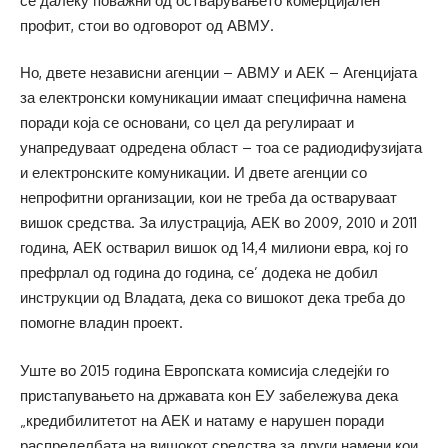
се далеку поважни од остварувањето комерцијален
профит, стои во одговорот од АВМУ.
Но, двете независни агенции – АВМУ и АЕК – Агенцијата
за електронски комуникации имаат специфична намена
поради која се основани, со цел да регулираат и
унапредуваат одредена област – тоа се радиодифузијата
и електронските комуникации. И двете агенции со
непрофитни организации, кои не треба да остваруваат
вишок средства. За илустрација, АЕК во 2009, 2010 и 2011
година, АЕК остварил вишок од 14,4 милиони евра, кој го
префрлал од година до година, се’ додека не добил
инструкции од Владата, дека со вишокот дека треба до
помогне владин проект.
Уште во 2015 година Европската комисија следејќи го
пристапувањето на државата кон ЕУ забележува дека
„кредибилитетот на АЕК и натаму е нарушен поради
распределбата на вишокот средства за други намени кои