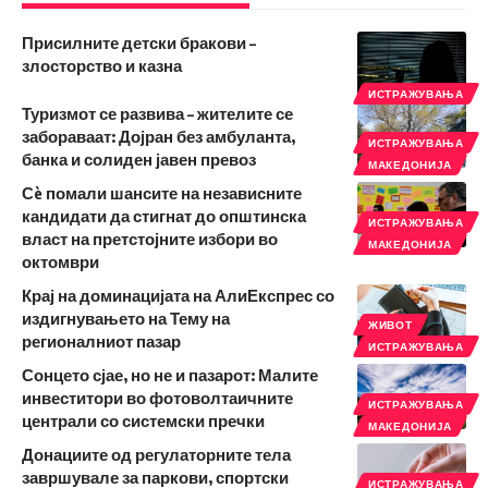
Присилните детски бракови –
злосторство и казна
ИСТРАЖУВАЊА
Туризмот се развива – жителите се
забораваат: Дојран без амбуланта,
ИСТРАЖУВАЊА
банка и солиден јавен превоз
МАКЕДОНИЈА
Сè помали шансите на независните
кандидати да стигнат до општинска
ИСТРАЖУВАЊА
власт на претстојните избори во
МАКЕДОНИЈА
октомври
Крај на доминацијата на АлиЕкспрес со
издигнувањето на Тему на
ЖИВОТ
регионалниот пазар
ИСТРАЖУВАЊА
Сонцето сјае, но не и пазарот: Малите
инвеститори во фотоволтаичните
ИСТРАЖУВАЊА
централи со системски пречки
МАКЕДОНИЈА
Донациите од регулаторните тела
завршувале за паркови, спортски
ИСТРАЖУВАЊА