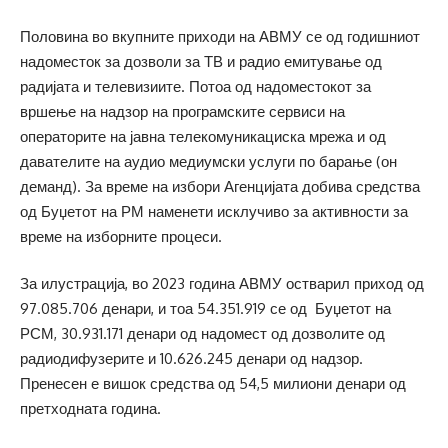
Половина во вкупните приходи на АВМУ се од годишниот
надоместок за дозволи за ТВ и радио емитување од
радијата и телевизиите. Потоа од надоместокот за
вршење на надзор на програмските сервиси на
операторите на јавна телекомуникациска мрежа и од
давателите на аудио медиумски услуги по барање (он
деманд). За време на избори Агенцијата добива средства
од Буџетот на РМ наменети исклучиво за активности за
време на изборните процеси.
За илустрација, во 2023 година АВМУ остварил приход од
97.085.706 денари, и тоа 54.351.919 се од Буџетот на
РСМ, 30.931.171 денари од надомест од дозволите од
радиодифузерите и 10.626.245 денари од надзор.
Пренесен е вишок средства од 54,5 милиони денари од
претходната година.