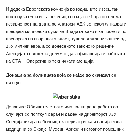
И додека Европската комисија во годишните извештаи
повторува една иста реченица со која се бара поголема
независност на двата регулатори, АЕК во неколку наврати
префрла милионски суми на Владата, како и за проекти по
препорака на извршната власт, купила државни записи од
21,6 милини евра, а со донесеното законско решение,
Агенцијата е должна делумно да ја финансира и работата
на ОТА – Оперативно техничката агенција.
Донација за болницата која се најде во скандал со
поткуп
Деновиве Обвинителството има полни раце работа со
случајот со попткуп баран и даден на директорот ЈЗУ
Специјализирана болница за геријатриска и палијативна
медицина во Скопје, Мухсин Арифи и неговиот помошник,