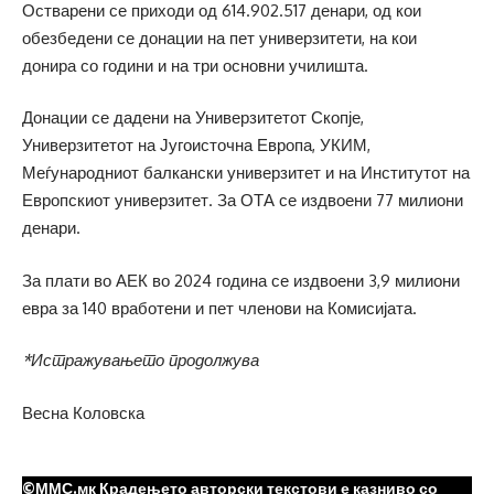
Остварени се приходи од 614.902.517 денари, од кои
обезбедени се донации на пет универзитети, на кои
донира со години и на три основни училишта.
Донации се дадени на Универзитетот Скопје,
Универзитетот на Југоисточна Европа, УКИМ,
Меѓународниот балкански универзитет и на Институтот на
Европскиот универзитет. За ОТА се издвоени 77 милиони
денари.
За плати во АЕК во 2024 година се издвоени 3,9 милиони
евра за 140 вработени и пет членови на Комисијата.
*Истражувањето продолжува
Весна Коловска
©ММС.мк Крадењето авторски текстови е казниво со