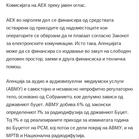
Комисијата на АЕК преку јавен оглас.
АЕК во најголем дел се финансира од средствата
остварени од приходите од надоместоците кои
операторите се обврзани да ги плаќаат согласно Законот
за електронските комуникации. Исто така, Агенцијата
може да се финансира со издавање во закуп на слободен
деловен простор, заеми и друга финансиска и техничка
помош.
Агенција за аудио и аудиовизуелни медиумски услуги
(АВМУ) е самостојно и независно непрофитно регулаторно
тело, основано од Собранието, кое делумно зависи од
државниот буџет. АВМУ добива 6% од законски
определениот 1% за радиодифузија од државниот Буџет.
Тој 1% е од реализираните приходи за изминатата година
во Буџетот на РСМ, кој потоа се дели покрај на АВМУ, и на
МРТВ и Национална радиодифузија.