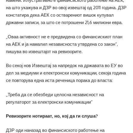
намени. Илустративно е финансиското работење на АЕК,
на што укажува и ДЗР во овој извештај од 2011 година. ДЗР
констатира дека АЕК со остварениот вишок купувал
државни записи, за што се потрошени 21,6 милиони евра.
„Оваа активност не е предвидена со финансискиот план
на АЕК и ја намалил независноста утврдена со закон“,
пишува во извештајот на ревизорите.
Во секој нов Извештај за напредок на државата во ЕУ во
дел за медиуми и електронски комуникации, секоја година
се повторува една иста реченица порака до власта:
„Треба да се обезбеди целосна независност на
регулаторот за електронски комуникации“
Ревизорите нотираат, но, кој да ги слуша?
ДЗР оди наназад во финансиското работење на