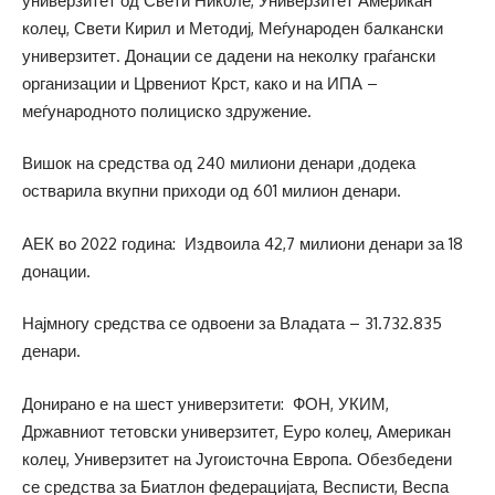
универзитет од Свети Николе, Универзитет Американ
колеџ, Свети Кирил и Методиј, Меѓународен балкански
универзитет. Донации се дадени на неколку граѓански
организации и Црвениот Крст, како и на ИПА –
меѓународното полициско здружение.
Вишок на средства од 240 милиони денари ,додека
остварила вкупни приходи од 601 милион денари.
АЕК во 2022 година: Издвоила 42,7 милиони денари за 18
донации.
Најмногу средства се одвоени за Владата – 31.732.835
денари.
Донирано е на шест универзитети: ФОН, УКИМ,
Државниот тетовски универзитет, Еуро колеџ, Американ
колеџ, Универзитет на Југоисточна Европа. Обезбедени
се средства за Биатлон федерацијата, Весписти, Веспа