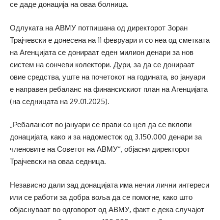
се даде донација на оваа болница.
Одлуката на АВМУ потпишана од директорот Зоран
Трајчевски е донесена на 11 февруари и со неа од сметката
на Агенцијата се донираат еден милион денари за нов
систем на сончеви колектори. Дури, за да се донираат
овие средства, уште на почетокот на годината, во јануари
е направен ребаланс на финансискиот план на Агенцијата
(на седницата на 29.01.2025).
„Ребалансот во јануари се прави со цел да се вклопи
донацијата, како и за надоместок од 3.150.000 денари за
членовите на Советот на АВМУ“, објасни директорот
Трајчевски на оваа седница.
Независно дали зад донацијата има нечии лични интереси
или се работи за добра воља да се помогне, како што
објаснуваат во одговорот од АВМУ, факт е дека случајот