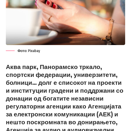
Фото: Pixabay
Аква парк, Панорамско тркало,
спортски федерации, универзитети,
болници… долг е списокот на проекти
и институции градени и поддржани со
донации од богатите независни
регулаторни агенции како Агенцијата
за електронски комуникации (АЕК) и
нешто поскромната во донирањето,
Агенција за аудио и аудиовизуелни