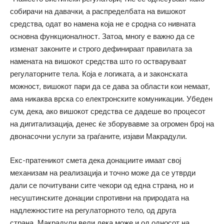
собирачи на давачки, а распределбата на вишокот
средства, одат во намена која не е сродна со нивната
основна функционалност. Затоа, многу е важно да се
изменат законите и строго дефинираат правилата за
намената на вишокот средства што го остваруваат
регулаторните тела. Која е логиката, а и законската
можност, вишокот пари да се дава за области кои немаат,
ама никаква врска со електронските комуникации. Убеден
сум, дека, ако вишокот средства се дадеше во процесот
на дигитализација, денес ќе зборувавме за огромен број на
двонасочни услуги за граѓаните, изјави Макрадули.
Екс-пратеникот смета дека донациите имаат свој
механизам на реализација и точно може да се утврди
дали се почитувани сите чекори од една страна, но и
несуштинските донации спротивни на природата на
надлежностите на регулаторното тело, од друга
страна. Макрадули вели дека може и од односот на