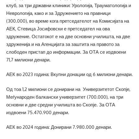
клуб, за три државни клиники: Урологија, Трауматологија и
Неврологија, како и за Здружението на правници
(300.000), во време кога претседателот на Комисијата на
АЕК, Стевица Јосифовски е претседател на ова
здружение. Остатокот е на две основни училишта, на две
здруженија и на Агенцијата за заштита на правото за
слободен пристап до информации. За ОТА се издвоени
71,7 милиони денари.
АЕК во 2023 година: Вкупни донации од 6 милиони денари.
Од тоа 1,2 милиони се донирани на Универзитетот Скопје,
Меѓународен балкански универзитет (700.000), на три
основни и две средни училишта во Скопје. За ОТА
издвоени 75.470.900 денари.
АЕК во 2024 година: Донирани 7.980.000 денари.