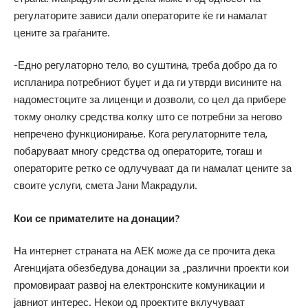
регулаторите зависи дали операторите ќе ги намалат
цените за граѓаните.
-Едно регулаторно тело, во суштина, треба добро да го
испланира потребниот буџет и да ги утврди висините на
надоместоците за лиценци и дозволи, со цел да прибере
токму онолку средства колку што се потребни за негово
непречено функционирање. Кога регулаторните тела,
побаруваат многу средства од операторите, тогаш и
операторите ретко се одлучуваат да ги намалат цените за
своите услуги, смета Јани Макрадули.
Кои се примателите на донации?
На интернет страната на АЕК може да се прочита дека
Агенцијата обезбедува донации за „различни проекти кои
промовираат развој на електронските комуникации и
јавниот интерес. Некои од проектите вклучуваат