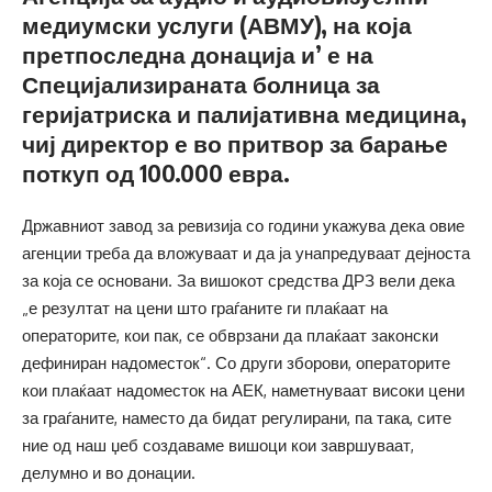
медиумски услуги (АВМУ), на која
претпоследна донација и’ е на
Специјализираната болница за
геријатриска и палијативна медицина,
чиј директор е во притвор за барање
поткуп од 100.000 евра.
Државниот завод за ревизија со години укажува дека овие
агенции треба да вложуваат и да ја унапредуваат дејноста
за која се основани. За вишокот средства ДРЗ вели дека
„е резултат на цени што граѓаните ги плаќаат на
операторите, кои пак, се обврзани да плаќаат законски
дефиниран надоместок“. Со други зборови, операторите
кои плаќаат надоместок на АЕК, наметнуваат високи цени
за граѓаните, наместо да бидат регулирани, па така, сите
ние од наш џеб создаваме вишоци кои завршуваат,
делумно и во донации.