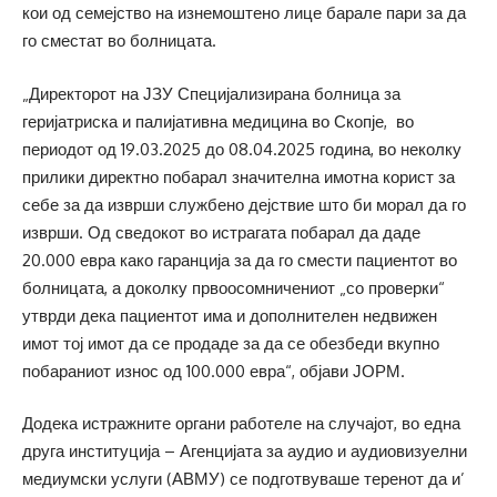
кои од семејство на изнемоштено лице барале пари за да
го сместат во болницата.
„Директорот на ЈЗУ Специјализирана болница за
геријатриска и палијативна медицина во Скопје, во
периодот од 19.03.2025 до 08.04.2025 година, во неколку
прилики директно побарал значителна имотна корист за
себе за да изврши службено дејствие што би морал да го
изврши. Од сведокот во истрагата побарал да даде
20.000 евра како гаранција за да го смести пациентот во
болницата, а доколку првоосомничениот „со проверки“
утврди дека пациентот има и дополнителен недвижен
имот тој имот да се продаде за да се обезбеди вкупно
побараниот износ од 100.000 евра“, објави ЈОРМ.
Додека истражните органи работеле на случајот, во една
друга институција – Агенцијата за аудио и аудиовизуелни
медиумски услуги (АВМУ) се подготвуваше теренот да и’