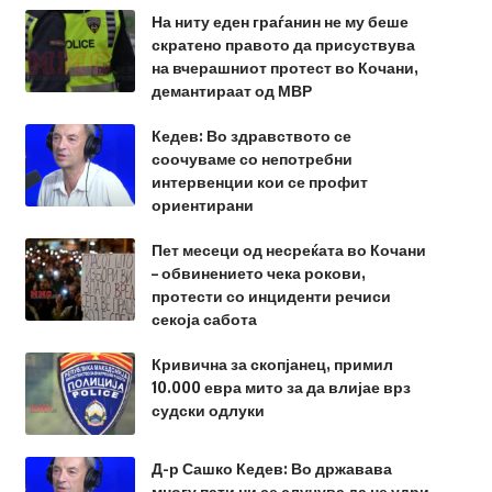
На ниту еден граѓанин не му беше
скратено правото да присуствува
на вчерашниот протест во Кочани,
демантираат од МВР
Кедев: Во здравството се
соочуваме со непотребни
интервенции кои се профит
ориентирани
Пет месеци од несреќата во Кочани
– обвинението чека рокови,
протести со инциденти речиси
секоја сабота
Кривична за скопјанец, примил
10.000 евра мито за да влијае врз
судски одлуки
Д-р Сашко Кедев: Во државава
многу пати ни се случува да не удри