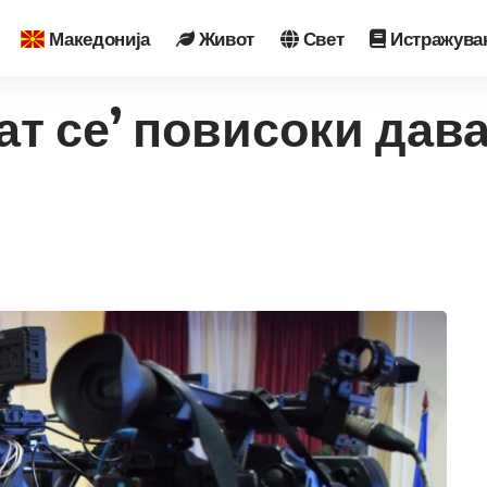
Македонија
Живот
Свет
Истражува
т се’ повисоки дава