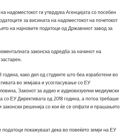
надоместокот ги утврдува Агенцијата со посебен
податоците за висината на надоместокот на почетокот
њето на најновите податоци од Државниот завод за
оменталната законска одредба за начинот на
застарен.
година, како дел од студиите што беа изработени во
тивата во земјава и усогласување со ЕУ
оловина, Законот за аудио и аудиовизуелни медиумски
на со ЕУ Директивата од 2018 година, а потоа требаше
и законски решенија со кои ќе се опфати и прашањето
 податоци покажуваат дека во повеќето земји на ЕУ