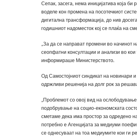
Сепак, засега, нема иницијатива која би 
воделе кон промена на посотечкиот систе
дигитална трансформација, до нив досег
годишниот надоместок кој се плаќа на см
„За да се направат промени во начинот 
сеопфатни консултации и анализи во кои 
информираше Министерството.
Од Самостојниот синдикат на новинари и
одржливи решенија на долг рок за реша
„Проблемот со овој вид на ослободување
подобрување на социо-економската состо
сметаме дека има простор за одредено на
потребно е Агенцијата за медиуми поефи
се однесуваат на тоа медиумите кои ги р