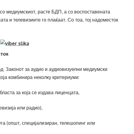
 со медиумскиот, расте БДП, а со воспоставената
та и телевизиите го плаќаат. Со тоа, тој надоместок
сток
д Законот за аудио и аудиовизуелни медиумски
која комбинира неколку критериуми:
аста за која се издава лиценцата,
изија или радио),
(општ, специјализиран, телешопинг или