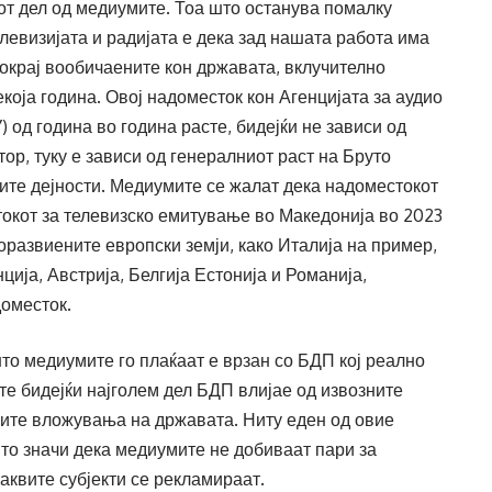
от дел од медиумите. Тоа што останува помалку
левизијата и радијата е дека зад нашата работа има
покрај вообичаените кон државата, вклучително
која година. Овој надоместок кон Агенцијата за аудио
 од година во година расте, бидејќи не зависи од
ор, туку е зависи од генералниот раст на Бруто
сите дејности. Медиумите се жалат дека надоместокот
токот за телевизско емитување во Македонија во 2023
оразвиените европски земји, како Италија на пример,
ција, Австрија, Белгија Естонија и Романија,
оместок.
што медиумите го плаќаат е врзан со БДП кој реално
е бидејќи најголем дел БДП влијае од извозните
ните вложувања на државата. Ниту еден од овие
то значи дека медиумите не добиваат пари за
таквите субјекти се рекламираат.