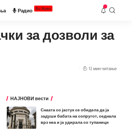
Во Живо
ња
Радио
чки за дозволи за
12 мин читање
НАЈНОВИ вести
Снаата со јастук се обидела да ја
задуши бабата на сопругот, седнала
врз неа и ја удирала со тупаници