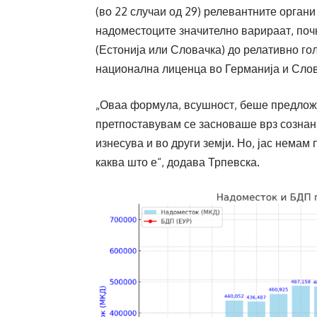
(во 22 случаи од 29) релевантните органи
надоместоците значително варираат, почн
(Естонија или Словачка) до релативно гол
национална лиценца во Германија и Слов
„Оваа формула, всушност, беше предложе
претпоставувам се засноваше врз сознани
изнесува и во други земји. Но, јас немам
каква што е“, додава Трпевска.