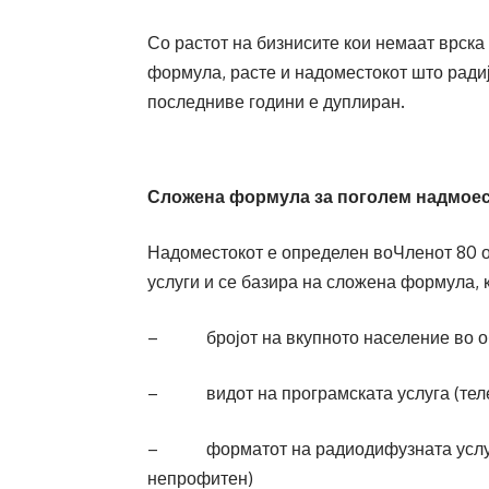
Со растот на бизнисите кои немаат врска
формула, расте и надоместокот што радија
последниве години е дуплиран.
Сложена формула за поголем надмое
Надоместокот е определен воЧленот 80 о
услуги и се базира на сложена формула, 
– бројот на вкупното население во обл
– видот на програмската услуга (телев
– форматот на радиодифузната услуга 
непрофитен)