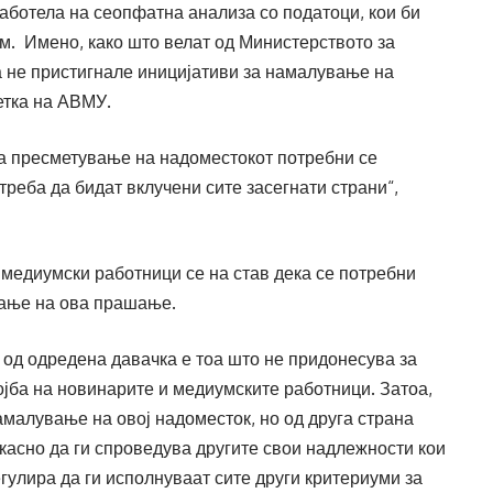
работела на сеопфатна анализа со податоци, кои би
м. Имено, како што велат од Министерството за
а не пристигнале иницијативи за намалување на
етка на АВМУ.
на пресметување на надоместокот потребни се
треба да бидат вклучени сите засегнати страни“,
 медиумски работници се на став дека се потребни
вање на ова прашање.
 од одредена давачка е тоа што не придонесува за
јба на новинарите и медиумските работници. Затоа,
малување на овој надоместок, но од друга страна
касно да ги спроведува другите свои надлежности кои
егулира да ги исполнуваат сите други критериуми за