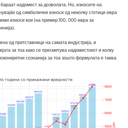
 бараат надомест за дозволата. Но, износите на
увајќи од симболични износи од неколку стотици евра
еми износи кои (на пример 100. 000 евра за
енија).
на од претставници на самата индустрија, и
јата за тоа како се пресметува надоместокот и колку
 поконкретни сознанија за тоа зошто формулата е таква