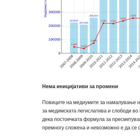
Нема иницијативи за промени
Повиците на медиумите за намалување на
за медимската легислатива и слободи во 
дека постоечката формула за пресметува
премногу сложена и невозможно е да се с