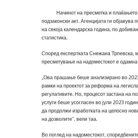
Начинот на пресметка и плаќањето на 
подзаконски акт. Агенцијата ги објавува 
на секоја календарска година, по добива
статистика.
Според експертката Снежана Трпевска, м
пресметување на надоместокот е одамна 
„Ова прашање беше анализирано во 2023 
рамки на проектот за реформа на легисла
регулативите. Но, процесот застана на п
услуги беше усогласен во јули 2023 годи
да продолжи изработката на целосно нов
на дозволите“, вели таа.
Во поглед на надоместокот, споредбените