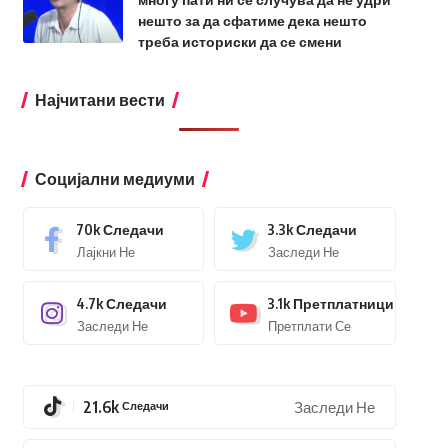
нешто за да сфатиме дека нешто
треба историски да се смени
Најчитани вести
Социјални медиуми
70k
Следачи
3.3k
Следачи
Лајкни Не
Заследи Не
4.7k
Следачи
3.1k
Претплатници
Заследи Не
Претплати Се
21.6k
Следачи
Заследи Не