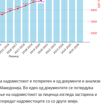
 надоместокот е поткрепен и од документи и анализи
Македонија. Во еден од документите се потврдува
ње на надоместокот за лиценца изгледа застарена и
поредат надоместоците со со други земји.