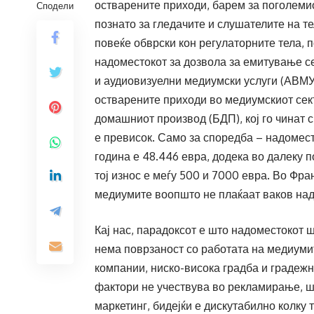
остварените приходи, барем за поголеми
Сподели
познато за гледачите и слушателите на те
повеќе обврски кон регулаторните тела, 
надоместокот за дозвола за емитување се
и аудиовизуелни медиумски услуги (АВМУ)
остварените приходи во медиумскиот сект
домашниот производ (БДП), кој го чинат 
е превисок. Само за споредба – надомес
година е 48.446 евра, додека во далеку п
тој износ е меѓу 500 и 7000 евра. Во Фран
медиумите воопшто не плаќаат ваков над
Кај нас, парадоксот е што надоместокот 
нема поврзаност со работата на медиумит
компании, ниско-висока градба и градеж
фактори не учествува во рекламирање, ш
маркетинг, бидејќи е дискутабилно колку 