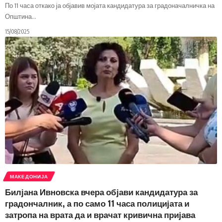
По 11 часа откако ја објавив мојата кандидатура за градоначалничка на
Општина
…
15/08/2025
МАКЕДОНИЈА
Билјана Ивновска вчера објави кандидатура за
градончалник, а по само 11 часа полицијата и
затропа на врата да и врачат кривична пријава