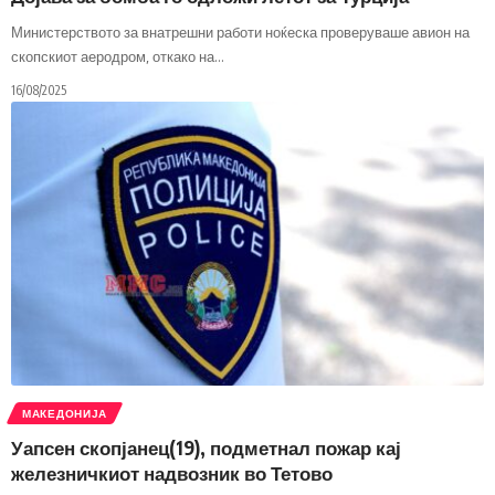
Министерството за внатрешни работи ноќеска проверуваше авион на
скопскиот аеродром, откако на
…
16/08/2025
МАКЕДОНИЈА
Уапсен скопјанец(19), подметнал пожар кај
железничкиот надвозник во Тетово