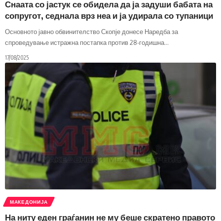
Снаата со јастук се обидела да ја задуши бабата на
сопругот, седнала врз неа и ја удирала со тупаници
Основното јавно обвинителство Скопје донесе Наредба за
спроведување истражна постапка против 28-годишна
…
17/08/2025
МАКЕДОНИЈА
На ниту еден граѓанин не му беше скратено правото