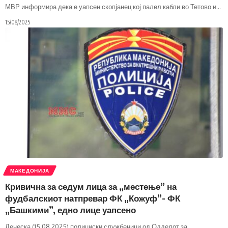
МВР информира дека е уапсен скопјанец кој палел кабли во Тетово и
…
15/08/2025
МАКЕДОНИЈА
Кривична за седум лица за „местење” на
фудбалскиот натпревар ФК „Кожуф”- ФК
„Башкими”, едно лице уапсено
Денеска (15.08.2025) полициски службеници од Одделот за