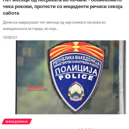
чека рокови, протести со инциденти речиси секоја
сабота
Денеска навршуваат пет месеци од најголемата несреќа во
македонската историја, во која
…
16/08/2025
МАКЕДОНИЈА