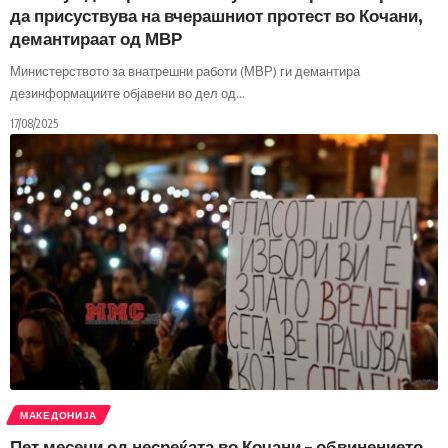
да присуствува на вчерашниот протест во Кочани,
демантираат од МВР
Министерството за внатрешни работи (МВР) ги демантира
дезинформациите објавени во дел од
…
17/08/2025
МАКЕДОНИЈА
Пет месеци од несреќата во Кочани – обвинението