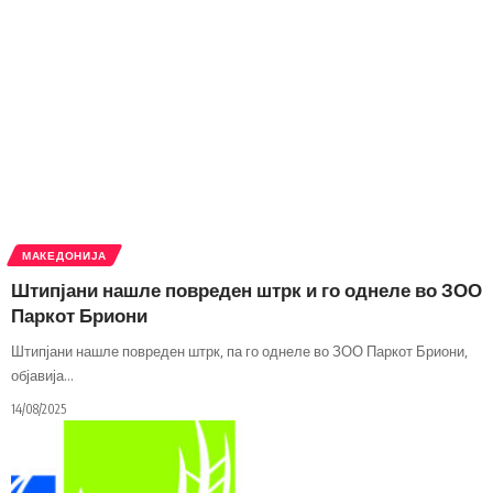
МАКЕДОНИЈА
Штипјани нашле повреден штрк и го однеле во ЗОО
Паркот Бриони
Штипјани нашле повреден штрк, па го однеле во ЗОО Паркот Бриони,
објавија
…
14/08/2025