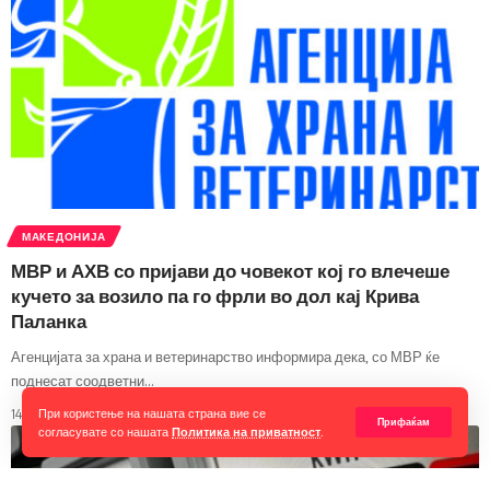
МАКЕДОНИЈА
МВР и АХВ со пријави до човекот кој го влечеше
кучето за возило па го фрли во дол кај Крива
Паланка
Агенцијата за храна и ветеринарство информира дека, со МВР ќе
поднесат соодветни
…
При користење на нашата страна вие се
14/08/2025
Прифаќам
согласувате со нашата
Политика на приватност
.