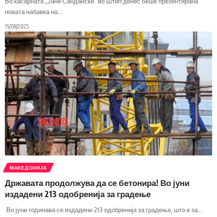
Во касарната „Јане Сандански“ во Штип денес беше презентирана
новата набавка на
…
15/08/2025
МАКЕДОНИЈА
Државата продолжува да се бетонира! Во јуни
издадени 213 одобренија за градење
Во јуни годинава се издадени 213 одобренија за градење, што е за
…