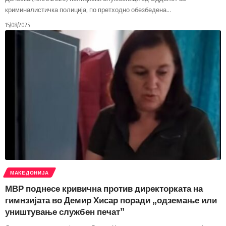
криминалистичка полиција, по претходно обезбедена
…
15/08/2025
МАКЕДОНИЈА
МВР поднесе кривична против директорката на
гимнзијата во Демир Хисар поради „одземање или
уништување службен печат”