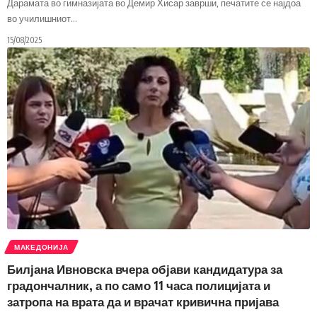
Дарамата во гимназијата во Демир Хисар заврши, печатите се најдоа
во училишниот
…
15/08/2025
МАКЕДОНИЈА
Билјана Ивновска вчера објави кандидатура за
градончалник, а по само 11 часа полицијата и
затропа на врата да и врачат кривична пријава