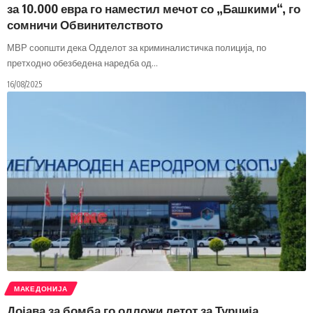
за 10.000 евра го наместил мечот со „Башкими“, го
сомничи Обвинителството
МВР соопшти дека Одделот за криминалистичка полиција, по
претходно обезбедена наредба од
…
16/08/2025
МАКЕДОНИЈА
Дојава за бомба го одложи летот за Турција