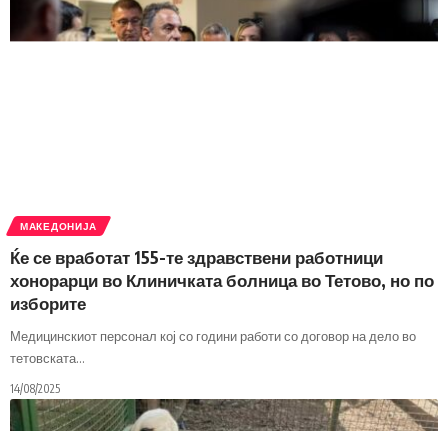
МАКЕДОНИЈА
Ќе се вработат 155-те здравствени работници
хонорарци во Клиничката болница во Тетово, но по
изборите
Медицинскиот персонал кој со години работи со договор на дело во
тетовската
…
14/08/2025