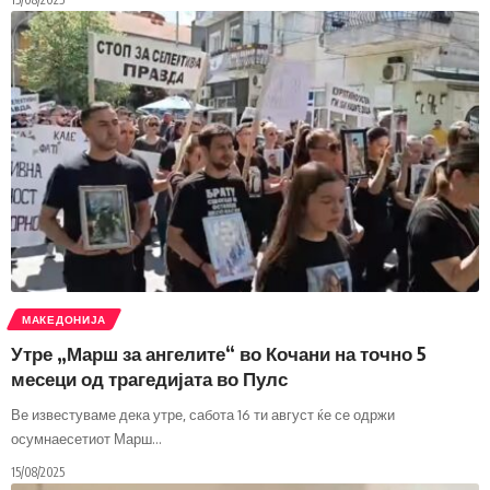
МАКЕДОНИЈА
Утре „Марш за ангелите“ во Кочани на точно 5
месеци од трагедијата во Пулс
Ве известуваме дека утре, сабота 16 ти август ќе се одржи
осумнаесетиот Марш
…
15/08/2025