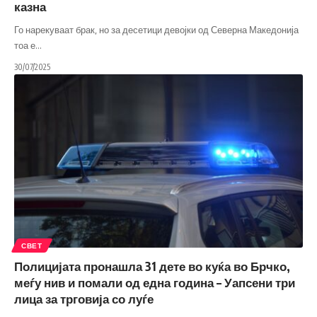
казна
Го нарекуваат брак, но за десетици девојки од Северна Македонија
тоа е
…
30/07/2025
СВЕТ
Полицијата пронашла 31 дете во куќа во Брчко,
меѓу нив и помали од една година – Уапсени три
лица за трговија со луѓе