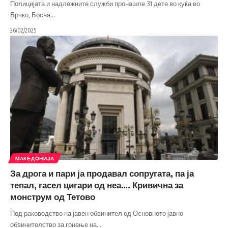
Полицијата и надлежните служби пронашле 31 дете во куќа во
Брчко, Босна
…
26/02/2025
МАКЕДОНИЈА
За дрога и пари ја продавал сопругата, па ја
тепал, гасел цигари од неа…. Кривична за
монструм од Тетово
Под раководство на јавен обвинител од Основното јавно
обвинителство за гонење на
…