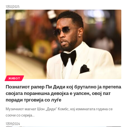
17/02/2025
ЖИВОТ
Познатиот рапер Пи Диди кој брутално ја претепа
својата поранешна девојка е уапсен, овој пат
поради трговија со луѓе
Музичкиот магнат Шон „Диди“ Комбс, кој изминатата година се
соочи со серија
…
17/09/2024