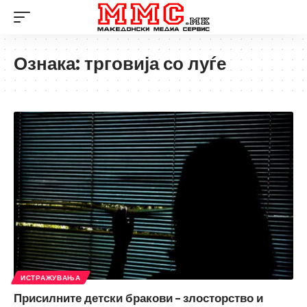
Ознака:
трговија со луѓе
ИСТРАЖУВАЊА
Присилните детски бракови – злосторство и