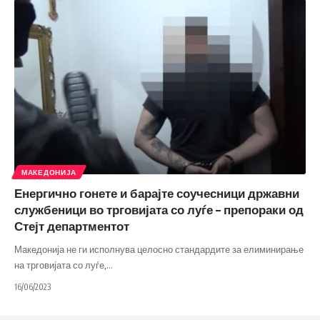
МАКЕДОНИЈА
Енергично гонете и барајте соучесници државни
службеници во трговијата со луѓе – препораки од
Стејт департментот
Македонија не ги исполнува целосно стандардите за елиминирање
на трговијата со луѓе,
…
16/06/2023