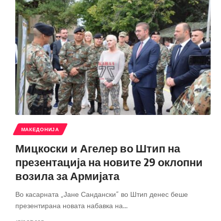
МАКЕДОНИЈА
Мицкоски и Агелер во Штип на
презентација на новите 29 оклопни
возила за Армијата
Во касарната „Јане Сандански“ во Штип денес беше
презентирана новата набавка на
…