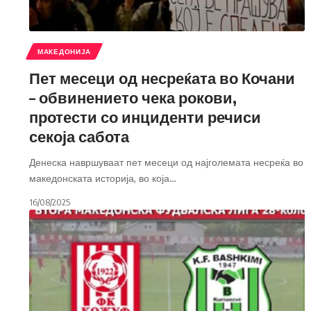
МАКЕДОНИЈА
Пет месеци од несреќата во Кочани
– обвинението чека рокови,
протести со инциденти речиси
секоја сабота
Денеска навршуваат пет месеци од најголемата несреќа во
македонската историја, во која
…
16/08/2025