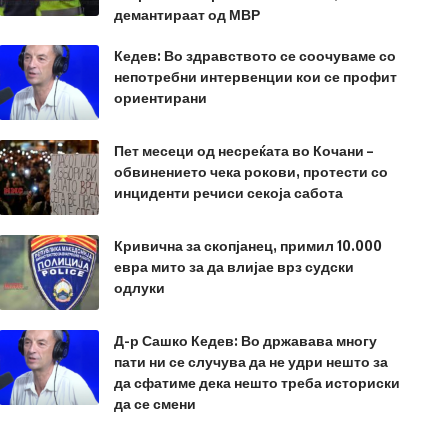
демантираат од МВР
Кедев: Во здравството се соочуваме со
непотребни интервенции кои се профит
ориентирани
Пет месеци од несреќата во Кочани –
обвинението чека рокови, протести со
инциденти речиси секоја сабота
Кривична за скопјанец, примил 10.000
евра мито за да влијае врз судски
одлуки
Д-р Сашко Кедев: Во државава многу
пати ни се случува да не удри нешто за
да сфатиме дека нешто треба историски
да се смени