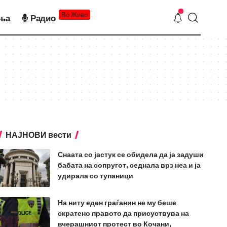
Во Живо
ња
Радио
НАЈНОВИ вести
Снаата со јастук се обидела да ја задуши
бабата на сопругот, седнала врз неа и ја
удирала со тупаници
На ниту еден граѓанин не му беше
скратено правото да присуствува на
вчерашниот протест во Кочани,