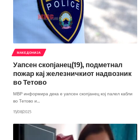
МАКЕДОНИЈА
Уапсен скопјанец(19), подметнал
пожар кај железничкиот надвозник
во Тетово
МВР информира дека е уапсен скопјанец кој палел кабли
во Тетово и
…
15/08/2025