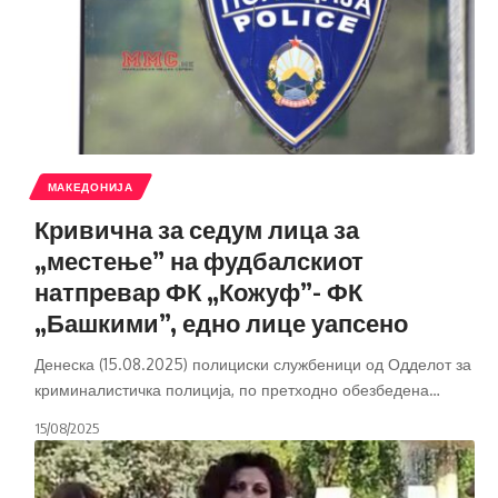
МАКЕДОНИЈА
Кривична за седум лица за
„местење” на фудбалскиот
натпревар ФК „Кожуф”- ФК
„Башкими”, едно лице уапсено
Денеска (15.08.2025) полициски службеници од Одделот за
криминалистичка полиција, по претходно обезбедена
…
15/08/2025