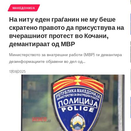
МАКЕДОНИЈА
На ниту еден граѓанин не му беше
скратено правото да присуствува на
вчерашниот протест во Кочани,
демантираат од МВР
Министерството за внатрешни работи (МВР) ги демантира
дезинформациите објавени во дел од
…
17/08/2025