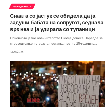
МАКЕДОНИЈА
Снаата со јастук се обидела да ја
задуши бабата на сопругот, седнала
врз неа и ја удирала со тупаници
Основното јавно обвинителство Скопје донесе Наредба за
спроведување истражна постапка против 28-годишна
…
17/08/2025