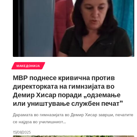
МАКЕДОНИЈА
МВР поднесе кривична против
директорката на гимнзијата во
Демир Хисар поради „одземање
или уништување службен печат”
Дарамата во гимназијата во Демир Хисар заврши, печатите
се најдоа во училишниот
…
15/08/2025