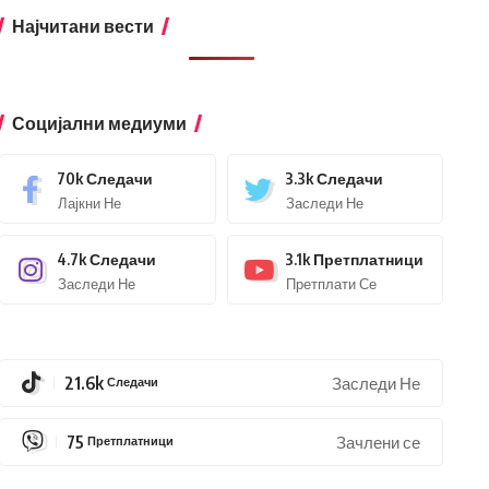
Најчитани вести
Социјални медиуми
70k
Следачи
3.3k
Следачи
Лајкни Не
Заследи Не
4.7k
Следачи
3.1k
Претплатници
Заследи Не
Претплати Се
21.6k
Следачи
Заследи Не
75
Претплатници
Зачлени се