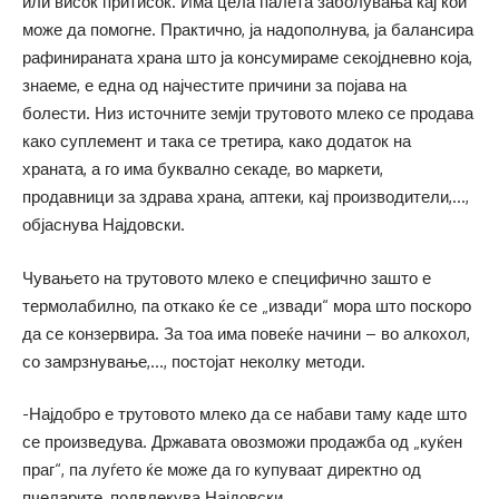
или висок притисок. Има цела палета заболувања кај кои
може да помогне. Практично, ја надополнува, ја балансира
рафинираната храна што ја консумираме секојдневно која,
знаеме, е една од најчестите причини за појава на
болести. Низ источните земји трутовото млеко се продава
како суплемент и така се третира, како додаток на
храната, а го има буквално секаде, во маркети,
продавници за здрава храна, аптеки, кај производители,…,
објаснува Најдовски.
Чувањето на трутовото млеко е специфично зашто е
термолабилно, па откако ќе се „извади“ мора што поскоро
да се конзервира. За тоа има повеќе начини – во алкохол,
со замрзнување,…, постојат неколку методи.
-Најдобро е трутовото млеко да се набави таму каде што
се произведува. Државата овозможи продажба од „куќен
праг“, па луѓето ќе може да го купуваат директно од
пчеларите, подвлекува Најдовски.