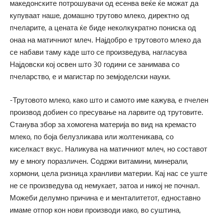
македонските потрошувачи од есенва веќе ќе можат да
купуваат наше, домашно трутово млеко, директно од
пчеларите, а цената ќе биде неколкукратно пониска од
онаа на матичниот млеч. Најдобро е трутовото млеко да
се набави таму каде што се произведува, нагласува
Најдовски кој освен што 30 години се занимава со
пчеларство, е и магистар по земјоделски науки.
-Трутовото млеко, како што и самото име кажува, е пчелен
производ добиен со пресување на ларвите од трутовите.
Станува збор за хомогена материја во вид на кремасто
млеко, по боја белузликава или жолтеникава, со
киселкаст вкус. Наликува на матичниот млеч, но составот
му е многу поразличен. Содржи витамини, минерали,
хормони, цела ризница хранливи материи. Кај нас се уште
не се произведува од немукает, затоа и никој не почнал.
Можеби делумно причина е и менталитетот, едноставно
имаме отпор кон нови производи иако, во суштина,