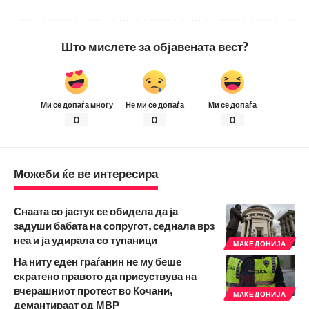
Што мислете за објавената вест?
Ми се допаѓа многу
Не ми се допаѓа
Ми се допаѓа
0
0
0
Можеби ќе ве интересира
Снаата со јастук се обидела да ја
задуши бабата на сопругот, седнала врз
неа и ја удирала со тупаници
МАКЕДОНИЈА
На ниту еден граѓанин не му беше
скратено правото да присуствува на
вчерашниот протест во Кочани,
МАКЕДОНИЈА
демантираат од МВР