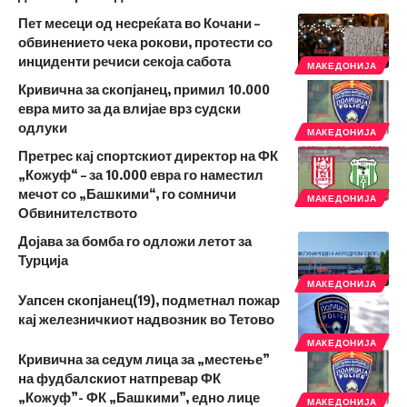
Пет месеци од несреќата во Кочани –
обвинението чека рокови, протести со
инциденти речиси секоја сабота
МАКЕДОНИЈА
Кривична за скопјанец, примил 10.000
евра мито за да влијае врз судски
одлуки
МАКЕДОНИЈА
Претрес кај спортскиот директор на ФК
„Кожуф“ – за 10.000 евра го наместил
мечот со „Башкими“, го сомничи
МАКЕДОНИЈА
Обвинителството
Дојава за бомба го одложи летот за
Турција
МАКЕДОНИЈА
Уапсен скопјанец(19), подметнал пожар
кај железничкиот надвозник во Тетово
МАКЕДОНИЈА
Кривична за седум лица за „местење”
на фудбалскиот натпревар ФК
„Кожуф”- ФК „Башкими”, едно лице
МАКЕДОНИЈА