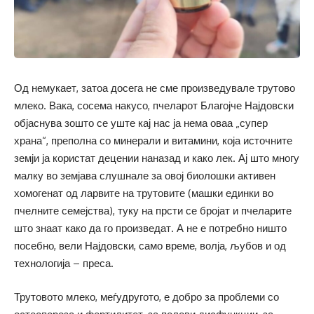
Од немукает, затоа досега не сме произведувале трутово
млеко. Вака, сосема накусо, пчеларот Благојче Најдовски
објаснува зошто се уште кај нас ја нема оваа „супер
храна“, преполна со минерали и витамини, која источните
земји ја користат децении наназад и како лек. Ај што многу
малку во земјава слушнале за овој биолошки активен
хомогенат од ларвите на трутовите (машки единки во
пчелните семејства), туку на прсти се бројат и пчеларите
што знаат како да го произведат. А не е потребно ништо
посебно, вели Најдовски, само време, волја, љубов и од
технологија – преса.
Трутовото млеко, меѓудругото, е добро за проблеми со