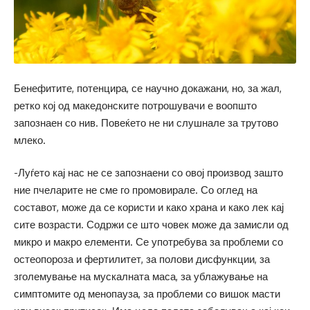
Бенефитите, потенцира, се научно докажани, но, за жал,
ретко кој од македонските потрошувачи е воопшто
запознаен со нив. Повеќето не ни слушнале за трутово
млеко.
-Луѓето кај нас не се запознаени со овој производ зашто
ние пчеларите не сме го промовирале. Со оглед на
составот, може да се користи и како храна и како лек кај
сите возрасти. Содржи се што човек може да замисли од
микро и макро елементи. Се употребува за проблеми со
остеопороза и фертилитет, за полови дисфункции, за
зголемување на мускалната маса, за ублажување на
симптомите од менопауза, за проблеми со вишок масти