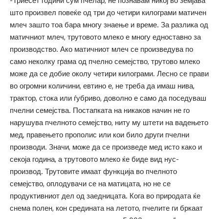
-Триесет години сум пчелар, не познавам никој во земјава
што произвел повеќе од три до четири килограми матичен
млеч зашто тоа бара многу знаење и време. За разлика од
матичниот млеч, трутовото млеко е многу едноставно за
производство. Ако матичниот млеч се произведува по
само неколку грама од пчелно семејство, трутово млеко
може да се добие околу четири килограми. Лесно се прави
во огромни количини, евтино е, не треба да имаш нива,
трактор, стока или ѓубриво, доволно е само да поседуваш
пчелни семејства. Постапката на никаков начин не го
нарушува пчелното семејство, ниту му штети на вадењето
мед, правењето прополис или кои било други пчелни
производи. Значи, може да се произведе мед исто како и
секоја година, а трутовото млеко ќе биде вид нус-
производ. Трутовите имаат функција во пчелното
семејство, оплодувачи се на матицата, но не се
продуктивниот дел од заедницата. Кога во природата ќе
снема полен, кон средината на летото, пчелите ги бркаат