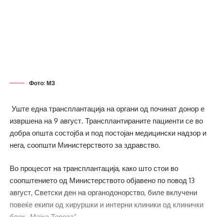
Фото: МЗ
Уште една трансплантација на органи од починат донор е
извршена на 9 август. Трансплантираните пациенти се во
добра општа состојба и под постојан медицински надзор и
нега, соопшти Министерството за здравство.
Во процесот на трансплантација, како што стои во
соопштението од Министерството објавено по повод 13
август, Светски ден на органодонорство, биле вклучени
повеќе екипи од хируршки и интерни клиники од клинички
блок „Мајка Тереза“.