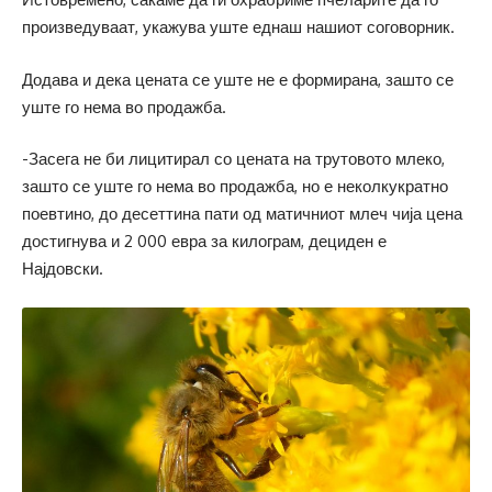
произведуваат, укажува уште еднаш нашиот соговорник.
Додава и дека цената се уште не е формирана, зашто се
уште го нема во продажба.
-Засега не би лицитирал со цената на трутовото млеко,
зашто се уште го нема во продажба, но е неколкукратно
поевтино, до десеттина пати од матичниот млеч чија цена
достигнува и 2 000 евра за килограм, дециден е
Најдовски.