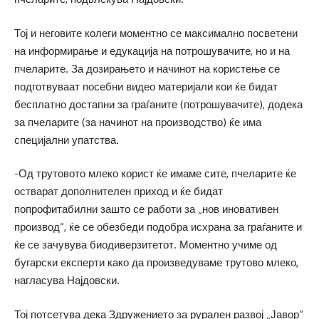
Тој и неговите колеги моментно се максимално посветени
на информирање и едукација на потрошувачите, но и на
пчеларите. За дозирањето и начинот на користење се
подготвуваат посебни видео материјали кои ќе бидат
бесплатно достапни за граѓаните (потрошувачите), додека
за пчеларите (за начинот на производство) ќе има
специјални упатства.
-Од трутовото млеко корист ќе имаме сите, пчеларите ќе
остварат дополнителен приход и ќе бидат
попрофитабилни зашто се работи за „нов иновативен
производ“, ќе се обезбеди подобра исхрана за граѓаните и
ќе се зачувува биодиверзитетот. Моментно учиме од
бугарски експерти како да произведуваме трутово млеко,
нагласува Најдовски.
Тој потсетува дека Здружението за рурален развој „Јавор“