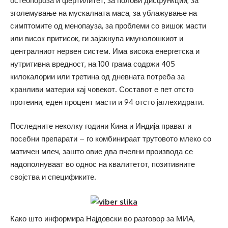
остеопороза и фертилитет, за полови дисфункции, за
зголемување на мускалната маса, за ублажување на
симптомите од менопауза, за проблеми со вишок масти
или висок притисок, ги зајакнува имунолошкиот и
централниот нервен систем. Има висока енергетска и
нутритивна вредност, на 100 грама содржи 405
килокалории или третина од дневната потреба за
хранливи материи кај човекот. Составот е пет отсто
протеини, еден процент масти и 94 отсто јаглехидрати.
Последните неколку години Кина и Индија прават и
посебни препарати – го комбинираат трутовото млеко со
матичен млеч, зашто овие два пчелни производа се
надополнуваат во однос на квалитетот, позитивните
својства и спецификите.
Како што информира Најдовски во разговор за МИА,