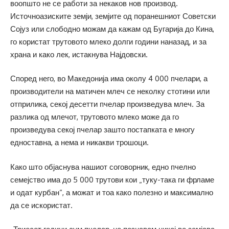
воопшто не се работи за некаков нов производ.
Источноазиските земји, земјите од поранешниот Советски
Сојуз или слободно можам да кажам од Бугарија до Кина,
го користат трутовото млеко долги години наназад, и за
храна и како лек, истакнува Најдовски.
Според него, во Македонија има околу 4 000 пчелари, а
производители на матичен млеч се неколку стотини или
отприлика, секој десетти пчелар произведува млеч. За
разлика од млечот, трутовото млеко може да го
произведува секој пчелар зашто постапката е многу
едноставна, а нема и никакви трошоци.
Како што објаснува нашиот соговорник, едно пчелно
семејство има до 5 000 трутови кои „туку-така ги фрламе
и одат курбан“, а можат и тоа како полезно и максимално
да се искористат.