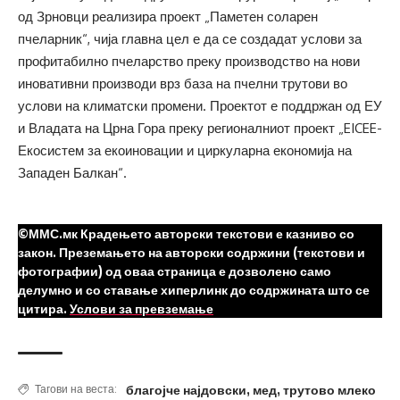
од Зрновци реализира проект „Паметен соларен
пчеларник“, чија главна цел е да се создадат услови за
профитабилно пчеларство преку производство на нови
иновативни производи врз база на пчелни трутови во
услови на климатски промени. Проектот е поддржан од ЕУ
и Владата на Црна Гора преку регионалниот проект „EICEE-
Екосистем за екоиновации и циркуларна економија на
Западен Балкан“.
©ММС.мк Крадењето авторски текстови е казниво со
закон. Преземањето на авторски содржини (текстови и
фотографии) од оваа страница е дозволено само
делумно и со ставање хиперлинк до содржината што се
цитира.
Услови за превземање
благојче најдовски
,
мед
,
трутово млеко
Тагови на веста: