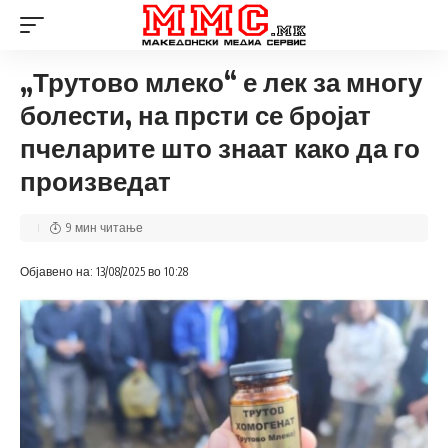
„Трутово млеко“ е лек за многу
болести, на прсти се бројат
пчеларите што знаат како да го
произведат
9 мин читање
Објавено на: 13/08/2025 во 10:28