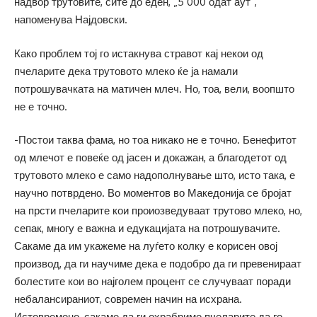
надвор трутовите, сите до еден, „5 000 одат аут“,
напоменува Најдовски.
Како проблем тој го истакнува стравот кај некои од
пчеларите дека трутовото млеко ќе ја намали
потрошувачката на матичен млеч. Но, тоа, вели, воопшто
не е точно.
-Постои таква фама, но тоа никако не е точно. Бенефитот
од млечот е повеќе од јасен и докажан, а благодетот од
трутовото млеко е само надополнување што, исто така, е
научно потврдено. Во моментов во Македонија се бројат
на прсти пчеларите кои проиозведуваат трутово млеко, но,
сепак, многу е важна и едукацијата на потрошувачите.
Сакаме да им укажеме на луѓето колку е корисен овој
производ, да ги научиме дека е подобро да ги превенираат
болестите кои во најголем процент се случуваат поради
небалансираниот, современ начин на исхрана.
Истовремено, сакаме да ги охрабриме пчеларите да го