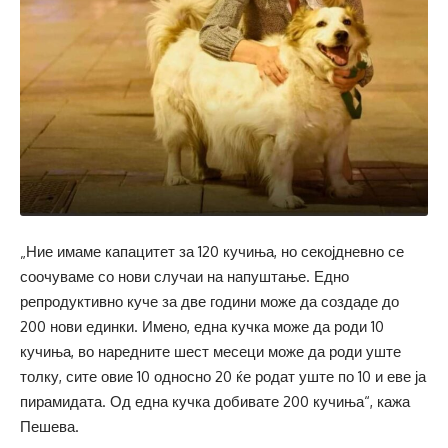
„Ние имаме капацитет за 120 кучиња, но секојдневно се
соочуваме со нови случаи на напуштање. Едно
репродуктивно куче за две години може да создаде до
200 нови единки. Имено, една кучка може да роди 10
кучиња, во наредните шест месеци може да роди уште
толку, сите овие 10 односно 20 ќе родат уште по 10 и еве ја
пирамидата. Од една кучка добивате 200 кучиња“, кажа
Пешева.