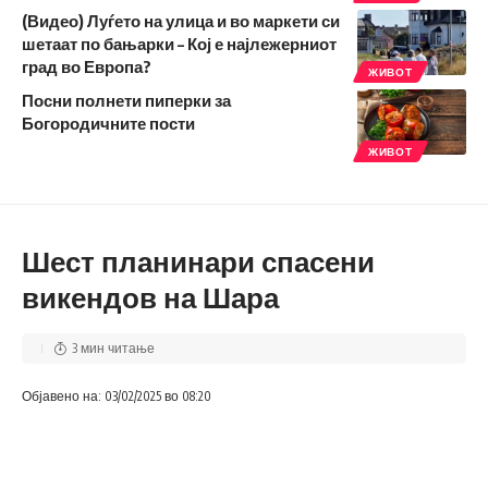
(Видео) Луѓето на улица и во маркети си
шетаат по бањарки – Кој е најлежерниот
град во Европа?
ЖИВОТ
Посни полнети пиперки за
Богородичните пости
ЖИВОТ
Шест планинари спасени
викендов на Шара
3 мин читање
Објавено на: 03/02/2025 во 08:20