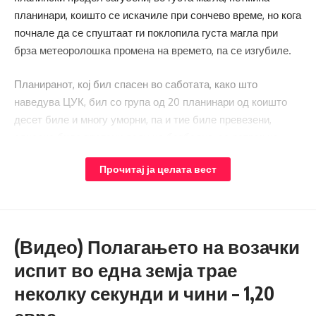
планинари, коишто се искачиле при сончево време, но кога
почнале да се спуштаат ги поклопила густа магла при
брза метеоролошка промена на времето, па се изгубиле.
Планиранот, кој бил спасен во саботата, како што
наведува ЦУК, бил со група од 20 планинари од коишто
десет биле и многу уморни, па и тие биле превезени,
односно биле вратени долу на безбедно, со ратрак на
„Ескимо“. Според информациите, колабрираниот
Прочитај ја целата вест
планинар би бил во многу голема опасност ако групата
самостојно го извлекувала при студеното време, бидејќи
извлекувањето на неподвижниот човек би траело повеќе
часови и би имало опасност од хипотрермија.
(Видео) Полагањето на возачки
Во неделата, пак, информира ЦУК, времето од сончево, за
испит во една земја трае
многу кратко време, се променило околу Титов Врв и
неколку секунди и чини – 1,20
групата од пет планинари била „поклопена“ од густа магла
при што се изгубиле, иако биле и членови на планинарски