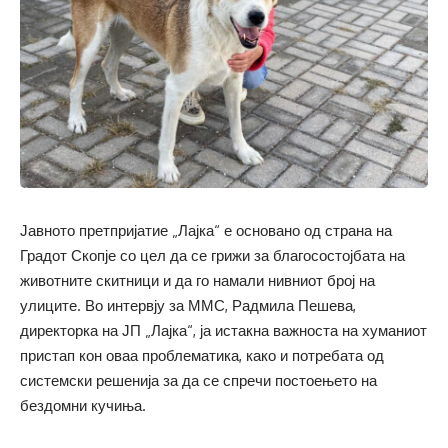
Јавното претпријатие „Лајка“ е основано од страна на
Градот Скопје со цел да се грижи за благосостојбата на
животните скитници и да го намали нивниот број на
улиците. Во интервју за ММС, Радмила Пешева,
директорка на ЈП „Лајка“, ја истакна важноста на хуманиот
пристап кон оваа проблематика, како и потребата од
системски решенија за да се спречи постоењето на
бездомни кучиња.