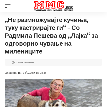
„Не размножувајте кучиња,
туку кастрирајте ги“ – Со
Радмила Пешева од „Лајка“ за
одговорно чување на
милениците
5 мин читање
Објавено на: 03/02/2025 во 08:33