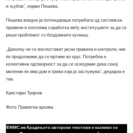
и љубов“, изјави Пешева.
Пешева воедно ја потенцираше потребата од системски
промени и поголема соработка меѓу институциите за да се
реши проблемот со бездомните кучиња.
„Доколку не се воспостават јасни правила и контроли, ние
ќе продолжиме да се вртиме во круг. Потребна е
колективна одговорност за да се осигураме дека секој
миленик ќе има дом и грижа која ја заслужува“, децидна е
таа.
Кристијан Трајчов
Фото: Приватна архива
©ММС.мк Крадењето авторски текстови е казниво со