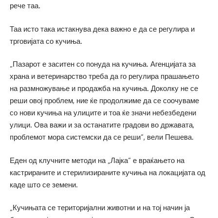
рече таа.
Таа исто така истакнува дека важно е да се регулира и
трговијата со кучиња.
„Пазарот е заситен со понуда на кучиња. Агенцијата за
храна и ветеринарство треба да го регулира прашањето
на размножување и продажба на кучиња. Доколку не се
реши овој проблем, ние ќе продолжиме да се соочуваме
со нови кучиња на улиците и тоа ќе значи небезбедени
улици. Ова важи и за останатите градови во државата,
проблемот мора системски да се реши“, вели Пешева.
Еден од клучните методи на „Лајка“ е враќањето на
кастрираните и стерилизираните кучиња на локацијата од
каде што се земени.
„Кучињата се територијални животни и на тој начин ја