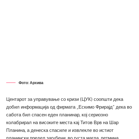
Фото: Архива
Центарот за управување со кризи (ЦУК) соопшти дека
добил информација од фирмата „Ескимо Фрирајд“ дека во
сабота бил спасен еден планинар, кој сериозно
колабрирал на високите места кај Титов Врв на Шар
Планина, а денеска спасиле и извлекле во истиот
планински предел загубени, во густа магла, петмина