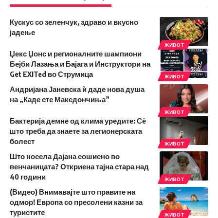
Кускус со зеленчук, здраво и вкусно
јадење
ЖИВОТ
Џекс Џонс и регионалните шампиони
Бејби Лазања и Бајага и Инструктори на
Get EXITed во Струмица
ЖИВОТ
Андријана Јаневска ѝ даде нова душа
на „Каде сте Македончиња”
ЖИВОТ
Бактерија демне од клима уредите: Сѐ
што треба да знаете за легионерската
болест
ЖИВОТ
Што носела Дајана сошиено во
венчаницата? Откриена тајна стара над
40 години
ЖИВОТ
(Видео) Внимавајте што правите на
одмор! Европа со пресолени казни за
туристите
ЖИВОТ