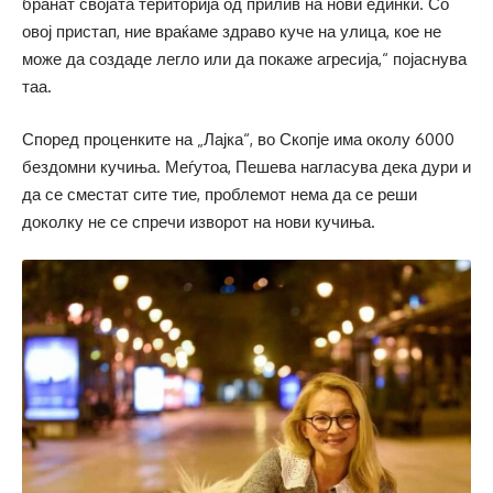
бранат својата територија од прилив на нови единки. Со
овој пристап, ние враќаме здраво куче на улица, кое не
може да создаде легло или да покаже агресија,“ појаснува
таа.
Според проценките на „Лајка“, во Скопје има околу 6000
бездомни кучиња. Меѓутоа, Пешева нагласува дека дури и
да се сместат сите тие, проблемот нема да се реши
доколку не се спречи изворот на нови кучиња.