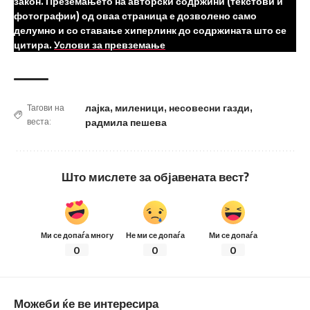
закон. Преземањето на авторски содржини (текстови и
фотографии) од оваа страница е дозволено само
делумно и со ставање хиперлинк до содржината што се
цитира.
Услови за превземање
лајка
,
миленици
,
несовесни газди
,
Тагови на
веста:
радмила пешева
Што мислете за објавената вест?
Ми се допаѓа многу
Не ми се допаѓа
Ми се допаѓа
0
0
0
Можеби ќе ве интересира