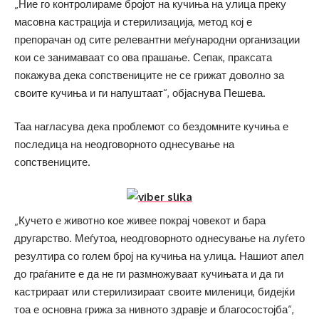
„Ние го контролираме бројот на кучиња на улица преку
масовна кастрација и стерилизација, метод кој е
препорачан од сите релевантни меѓународни организации
кои се занимаваат со ова прашање. Сепак, праксата
покажува дека сопствениците не се грижат доволно за
своите кучиња и ги напуштаат“, објаснува Пешева.
Таа нагласува дека проблемот со бездомните кучиња е
последица на неодговорното однесување на
сопствениците.
„Кучето е животно кое живее покрај човекот и бара
другарство. Меѓутоа, неодговорното однесување на луѓето
резултира со голем број на кучиња на улица. Нашиот апел
до граѓаните е да не ги размножуваат кучињата и да ги
кастрираат или стерилизираат своите миленици, бидејќи
тоа е основна грижа за нивното здравје и благосостојба“,