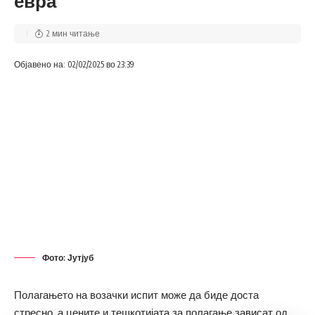
евра
клубови од Скопје и Куманово.
2 мин читање
Објавено на: 02/02/2025 во 23:39
Фото: Јутјуб
Полагањето на возачки испит може да биде доста
стресно, а цените и тешкотијата за полагање зависат од