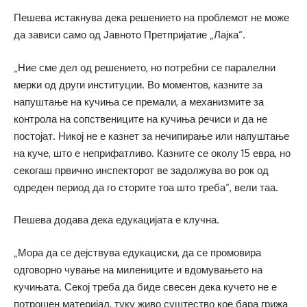
Пешева истакнува дека решението на проблемот не може
да зависи само од Јавното Претпријатие „Лајка“.
„Ние сме дел од решението, но потребни се паралелни
мерки од други институции. Во моментов, казните за
напуштање на кучиња се премали, а механизмите за
контрола на сопствениците на кучиња речиси и да не
постојат. Никој не е казнет за нечипирање или напуштање
на куче, што е неприфатливо. Казните се околу 15 евра, но
секогаш првично инспекторот ве задолжува во рок од
одреден период да го сторите тоа што треба“, вели таа.
Пешева додава дека едукацијата е клучна.
„Мора да се дејствува едукациски, да се промовира
одговорно чување на милениците и вдомувањето на
кучињата. Секој треба да биде свесен дека кучето не е
потрошен материјал, туку живо суштество кое бара грижа