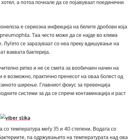
 хотел, а потоа почнале да се појавуваат поединечни
ионелоза е сериозна инфекција на белите дробови која
 pneumophila. Таа често може да се најде во клима
е. Луѓето се заразуваат со неа преку вдишување на
ат ваквата бактерија.
чително ретко и не се смета за вообичаен начин на
и е возможно, практично пренесот на оваа болест од
ејзиното ширење. Главниот фокус за превенција
одните системи за да се спречи контаминација и раст
а со температура меѓу 35 и 40 степени. Водата со
бактериите, па одржувањето на температурата над ова