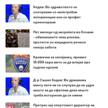
Кедев: Во здравството се
соочуваме со непотребни
интервенции кои се профит
ориентирани
Пет месеци од несреќата во Кочани
– обвинението чека рокови,
протести со инциденти речиси
секоја сабота
Кривична за скопјанец, примил
10.000 евра мито за да влијае врз
судски одлуки
Д-р Сашко Кедев: Во државава
многу пати ни се случува да не удри
нешто за да сфатиме дека нешто
треба историски да се смени
Претрес кај спортскиот директор на