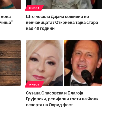
ЖИВОТ
 нова
Што носела Дајана сошиено во
нчиња”
венчаницата? Откриена тајна стара
над 40 години
ЖИВОТ
Сузана Спасовска и Благоја
Грујовски, ревијални гости на Фолк
вечерта на Охрид фест