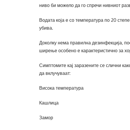
ниво би можело да го спречи нивниот разв
Водата која е со температура по 20 степе
убива.
Доколку нема правилна дезинфекција, пос
ширење особено е карактеристично за хор
Симптомите кај заразените се слични как
да вклучуваат:
Висока температура
Кашлица
Замор