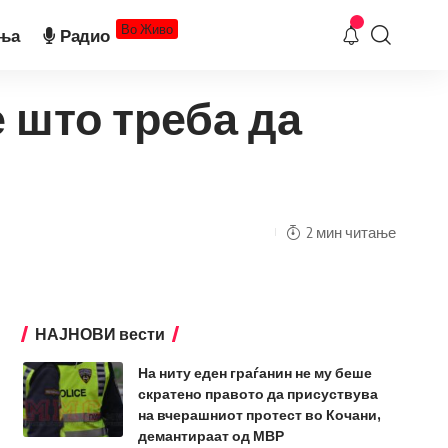
Во Живо
ња
Радио
 што треба да
2 мин читање
НАЈНОВИ вести
На ниту еден граѓанин не му беше
скратено правото да присуствува
на вчерашниот протест во Кочани,
демантираат од МВР