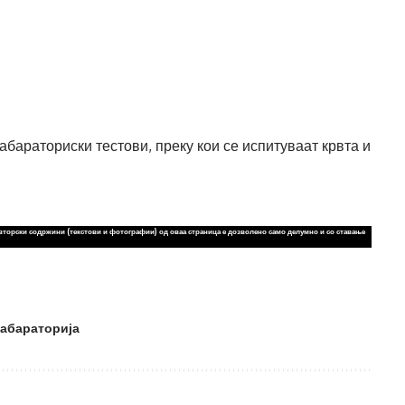
абараториски тестови, преку кои се испитуваат крвта и
вторски содржини (текстови и фотографии) од оваа страница е дозволено само делумно и со ставање
абараторија