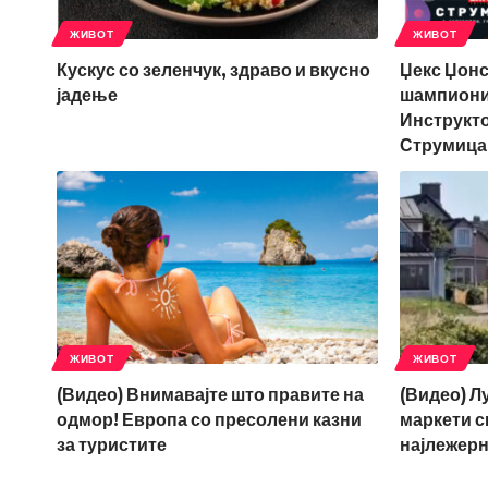
ЖИВОТ
ЖИВОТ
Кускус со зеленчук, здраво и вкусно
Џекс Џонс
јадење
шампиони 
Инструкто
Струмица
ЖИВОТ
ЖИВОТ
(Видео) Внимавајте што правите на
(Видео) Л
одмор! Европа со пресолени казни
маркети с
за туристите
најлежерн