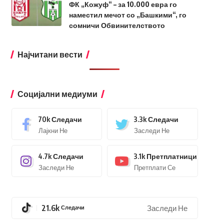
ФК „Кожуф“ – за 10.000 евра го
наместил мечот со „Башкими“, го
сомничи Обвинителството
Најчитани вести
Социјални медиуми
70k
Следачи
3.3k
Следачи
Лајкни Не
Заследи Не
4.7k
Следачи
3.1k
Претплатници
Заследи Не
Претплати Се
21.6k
Следачи
Заследи Не