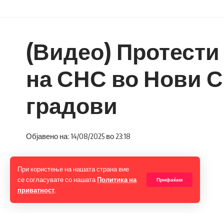
(Видео) Протести
на СНС во Нови С
градови
Објавено на: 14/08/2025 во 23:18
При користење на нашата страна вие
се согласувате со нашата
Политика на
Прифаќам
приватност
.