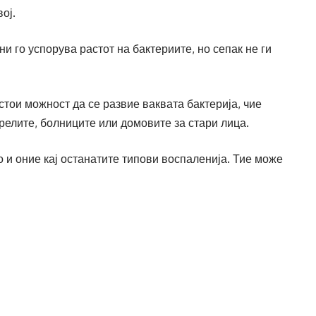
ој.
ни го успорува растот на бактериите, но сепак не ги
тои можност да се развие ваквата бактерија, чие
елите, болниците или домовите за стари лица.
о и оние кај останатите типови воспаленија. Тие може