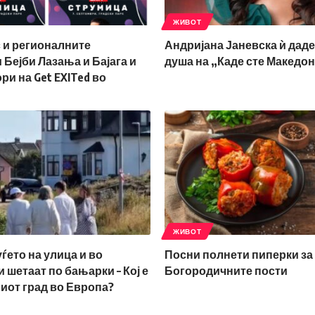
ЖИВОТ
 и регионалните
Андријана Јаневска ѝ даде
Бејби Лазања и Бајага и
душа на „Каде сте Македо
ри на Get EXITed во
ЖИВОТ
уѓето на улица и во
Посни полнети пиперки за
и шетаат по бањарки – Кој е
Богородичните пости
иот град во Европа?