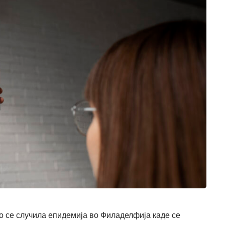
ко се случила епидемија во Филаделфија каде се