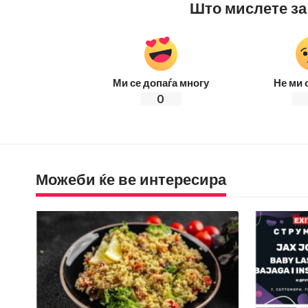
Што мислете за
Ми се допаѓа многу
Не ми 
0
Можеби ќе ве интересира