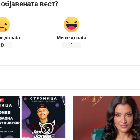
 објавената вест?
се допаѓа
Ми се допаѓа
0
1