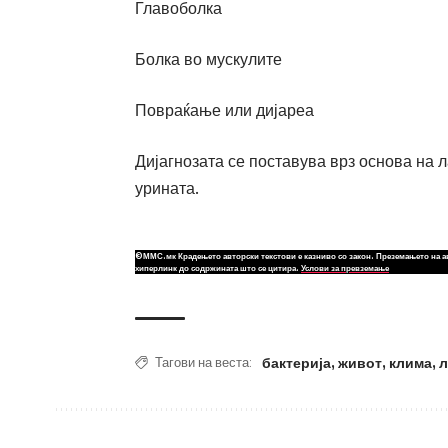
Главоболка
Болка во мускулите
Повраќање или дијареа
Дијагнозата се поставува врз основа на л
урината.
©ММС.мк Крадењето авторски текстови е казниво со закон. Преземањето на а
хиперлинк до содржината што се цитира.
Услови за превземање
бактерија
,
живот
,
клима
,
л
Тагови на веста: