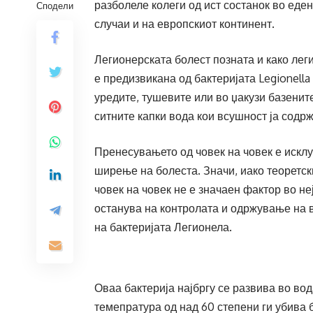
разболеле колеги од ист состанок во еден
Сподели
случаи и на европскиот континент.
Легионерската болест позната и како лег
е предизвикана од бактеријата Legionella
уредите, тушевите или во џакузи базенит
ситните капки вода кои всушност ја содрж
Пренесувањето од човек на човек е исклу
ширење на болеста. Значи, иако теоретск
човек на човек не е значаен фактор во н
останува на контролата и одржување на в
на бактеријата Легионела.
Оваа бактерија најбргу се развива во вод
темепратура од над 60 степени ги убива 