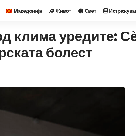
Македонија
Живот
Свет
Истражува
од клима уредите: Сѐ
ерската болест