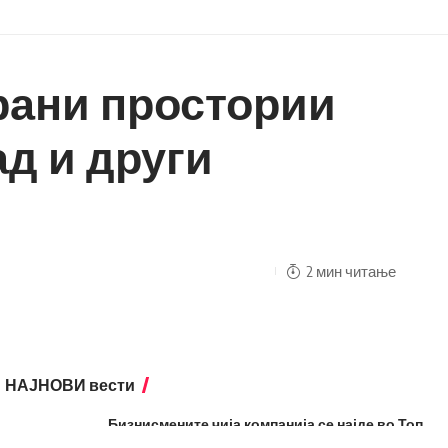
рани простории
ад и други
2 мин читање
НАЈНОВИ вести
Бизнисмените чија компанија се најде во Топ
пет по заработка од фотоволтаици се