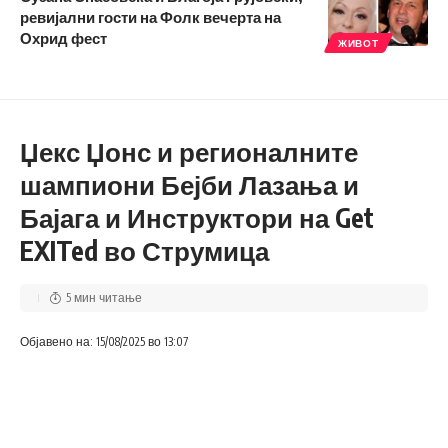
ревијални гости на Фолк вечерта на
Охрид фест
ЖИВОТ
Џекс Џонс и регионалните
шампиони Бејби Лазања и
Бајага и Инструктори на Get
EXITed во Струмица
5 мин читање
Објавено на: 15/08/2025 во 13:07