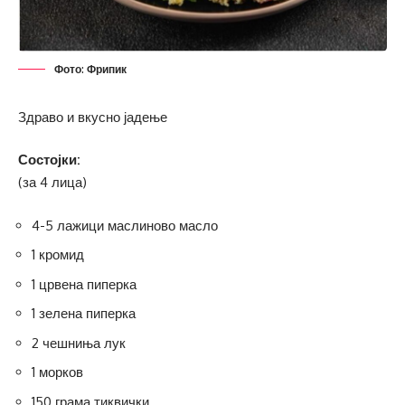
Фото: Фрипик
Здраво и вкусно јадење
Состојки:
(за 4 лица)
4-5 лажици маслиново масло
1 кромид
1 црвена пиперка
1 зелена пиперка
2 чешниња лук
1 морков
150 грама тиквички