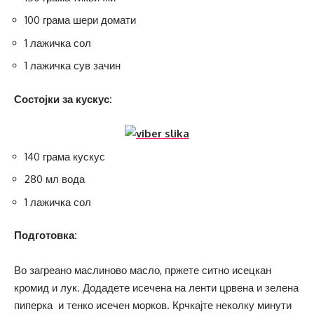
100 грама шери домати
1 лажичка сол
1 лажичка сув зачин
Состојки за кускус:
140 грама кускус
280 мл вода
1 лажичка сол
Подготовка:
Во загреано маслиново масло, пржете ситно исецкан
кромид и лук. Додадете исечена на ленти црвена и зелена
пиперка и тенко исечен морков. Крчкајте неколку минути