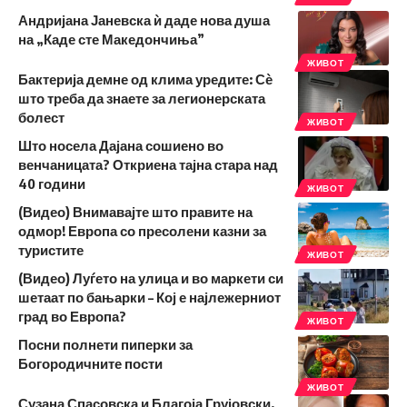
Андријана Јаневска ѝ даде нова душа
на „Каде сте Македончиња”
ЖИВОТ
Бактерија демне од клима уредите: Сѐ
што треба да знаете за легионерската
болест
ЖИВОТ
Што носела Дајана сошиено во
венчаницата? Откриена тајна стара над
40 години
ЖИВОТ
(Видео) Внимавајте што правите на
одмор! Европа со пресолени казни за
туристите
ЖИВОТ
(Видео) Луѓето на улица и во маркети си
шетаат по бањарки – Кој е најлежерниот
град во Европа?
ЖИВОТ
Посни полнети пиперки за
Богородичните пости
ЖИВОТ
Сузана Спасовска и Благоја Грујовски,