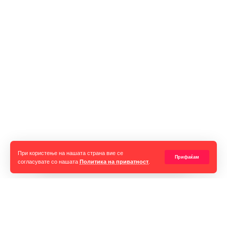
При користење на нашата страна вие се
Прифаќам
согласувате со нашата
Политика на приватност
.
Струмица по четврти пат ќе стане центар на регионалната
музичка сцена, кога оваа година на 7 септември ќе се
одржи големата Get EXITed забава која редовно собира
илјадници посетители од цела Македонија и регионот.