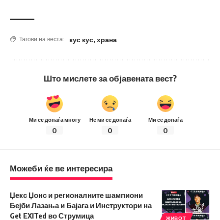
кус кус
,
храна
Тагови на веста:
Што мислете за објавената вест?
Ми се допаѓа многу
Не ми се допаѓа
Ми се допаѓа
0
0
0
Можеби ќе ве интересира
Џекс Џонс и регионалните шампиони
Бејби Лазања и Бајага и Инструктори на
Get EXITed во Струмица
ЖИВОТ