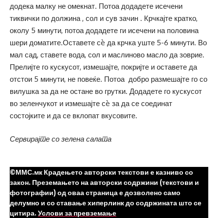
додека малку не омекнат. Потоа додадете исечени
тиквички по должина , сол и сув зачин . Крчкајте кратко,
околу 5 минути, потоа додадете ги исечени на половина
шери доматите.Оставете сè да крчка уште 5-6 минути. Во
мал сад, ставете вода, сол и маслиново масло да зоврие.
Прелијте го кускусот, измешајте, покријте и оставете да
отстои 5 минути, не повеќе. Потоа добро размешајте го со
вилушка за да не остане во грутки. Додадете го кускусот
во зеленчукот и измешајте сè за да се соединат
состојките и да се вклопат вкусовите.
Сервирајте со зелена салата
©ММС.мк Крадењето авторски текстови е казниво со
закон. Преземањето на авторски содржини (текстови и
фотографии) од оваа страница е дозволено само
делумно и со ставање хиперлинк до содржината што се
цитира.
Услови за превземање