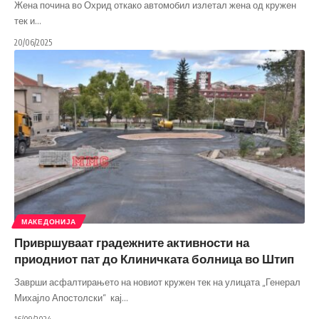
Жена почина во Охрид откако автомобил излетал жена од кружен
тек и
…
20/06/2025
МАКЕДОНИЈА
Привршуваат градежните активности на
приодниот пат до Клиничката болница во Штип
Заврши асфалтирањето на новиот кружен тек на улицата „Генерал
Михајло Апостолски“ кај
…