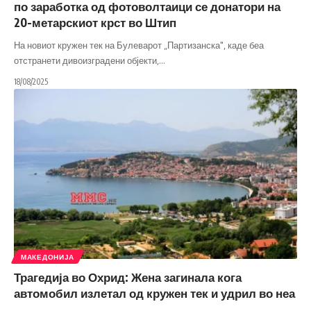
по заработка од фотоволтаици се донатори на
20-метарскиот крст во Штип
На новиот кружен тек на Булеварот „Партизанска", каде беа
отстранети дивоизградени објекти,
…
18/08/2025
МАКЕДОНИЈА
Трагедија во Охрид: Жена загинала кога
автомобил излетал од кружен тек и удрил во неа