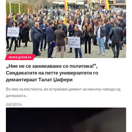
МАКЕДОНИЈА
„Ние не се занимаваме со политика!“,
Синдикатите на петте универзитети го
демантираат Талат Џафери
Во име на вистината, ви испраќаме демант на неколку наводи од
денешната
…
06/03/2024