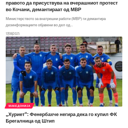
правото да присуствува на вчерашниот протест
во Кочани, демантираат од МВР
Министерството за внатрешни работи (МВР) ги демантира
дезинформациите објавени во дел од
…
17/08/2025
МАКЕДОНИЈА
„Хуриет“: Фенербахче негира дека го купил ФК
Брегалница од Штип