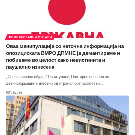
КОМЕРЦИЈАЛНИ ОБЈАВИ
Оваа манипулација со неточна информација на
опозициската ВМРО ДПМНЕ ја демантираме и
побиваме во целост како невистинита и
паушално изнесена
„Спонзорирана објава“ Почитувани, Повторно соочени со
дезинформации изнесени од страна портпаролот на
…
08/02/2024