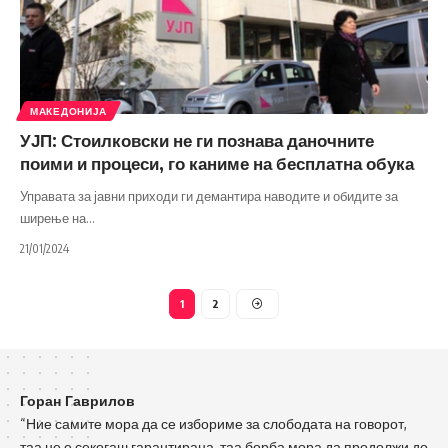
МАКЕДОНИЈА
УЈП: Стоилковски не ги познава даночните
поими и процеси, го каниме на бесплатна обука
Управата за јавни приходи ги демантира наводите и обидите за
ширење на
…
21/01/2024
1
2
Горан Гаврилов
“Ние самите мора да се избориме за слободата на говорот,
таа не е секогаш гарантирана, таа борба мора да продолжи до