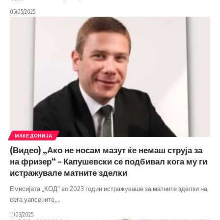
05/05/2025
МАКЕДОНИЈА
(Видео) „Ако не носам мазут ќе немаш струја за
на фризер“ – Капушевски се подбивал кога му ги
истражувале матните зделки
Емисијата „КОД“ во 2023 годин истражуваше за матните зделки на,
сега уапсените,
…
11/03/2025