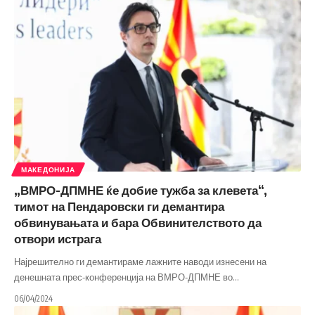
МАКЕДОНИЈА
„ВМРО-ДПМНЕ ќе добие тужба за клевета“,
тимот на Пендаровски ги демантира
обвинувањата и бара Обвинителството да
отвори истрага
Најрешително ги демантираме лажните наводи изнесени на
денешната прес-конференција на ВМРО-ДПМНЕ во
…
06/04/2024