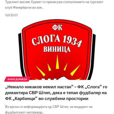
Турскиот весник Хуриет го пренесува соопштението на турскиот
клуб Фенербахче во кое
…
10/07/2025
МАКЕДОНИЈА
„Немало никаков немил настан“ – ФК „Слога“ го
демантира СВР Штип, дека е тепан фудбалер на
ФК „Карбинци“ во службени простории
Во врска со информацијата од СВР Штип, за инцидент на
фудбалскиот натпревар
…