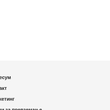
есум
акт
кетинг
ви за превземање