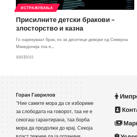
ИСТРАЖУВАЊА
Присилните детски бракови –
злосторство и казна
Го нарекуваат брак, но за десетици девојки од Северна
Македонија тоа е
…
30/07/2025
Горан Гаврилов
Импр
“Ние самите мора да се избориме
Конт
за слободата на говорот, таа не е
секогаш гарантирана, таа борба
Мар
мора да продолжи до крај. Секоја
Усло
власт тежнее да ја ограничи