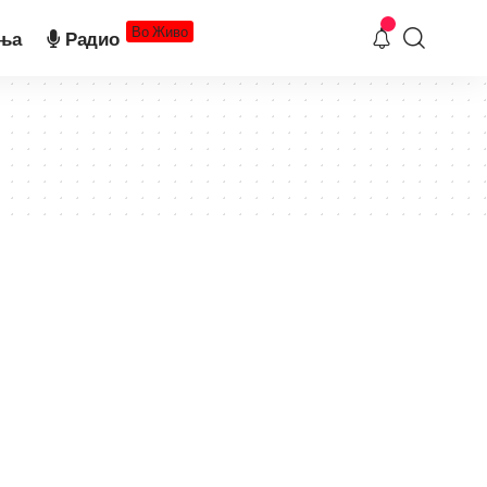
Во Живо
ња
Радио