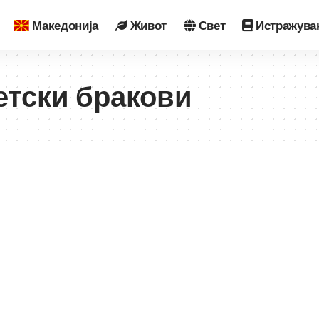
Македонија
Живот
Свет
Истражува
етски бракови