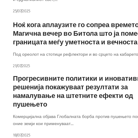
25/07/2025
Ноќ кога аплаузите го сопреа времето
Магична вечер во Битола што ја пом
границата меѓу уметноста и вечноста
Под ореолот на стотици рефлектори и во срцето на кабарето
21/07/2025
Прогресивните политики и иноватив
решенија покажуваат резултати за
намалување на штетните ефекти од
пушењето
Комерцијална објава Глобалната борба против пушењето по
оние земји кои применуваат
…
18/07/2025