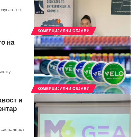
очуваат со
КОМЕРЦИЈАЛНИ ОБЈАВИ
о на
малку
КОМЕРЦИЈАЛНИ ОБЈАВИ
квост и
ентар
есионалниот