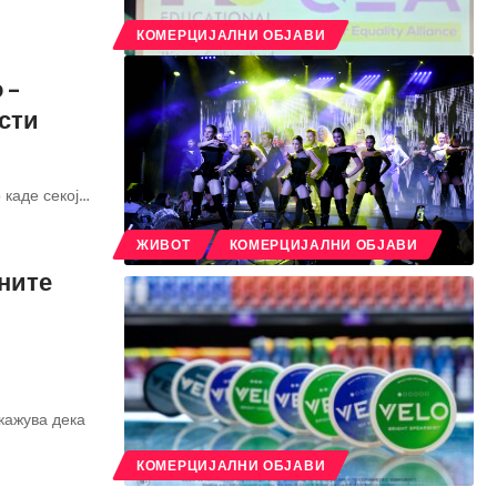
КОМЕРЦИЈАЛНИ ОБЈАВИ
 –
ести
 каде секој
…
ЖИВОТ
КОМЕРЦИЈАЛНИ ОБЈАВИ
ните
кажува дека
КОМЕРЦИЈАЛНИ ОБЈАВИ