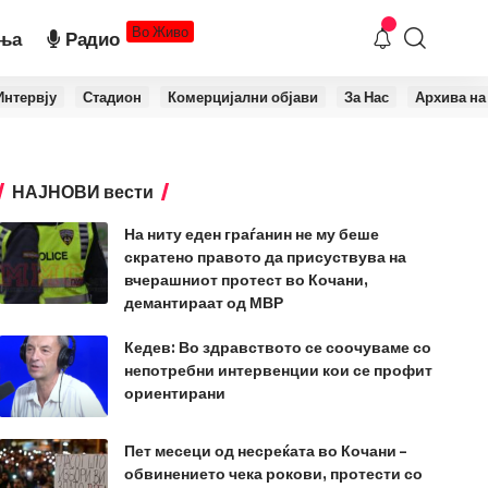
Во Живо
ња
Радио
Интервју
Стадион
Комерцијални објави
За Нас
Архива на
НАЈНОВИ вести
На ниту еден граѓанин не му беше
скратено правото да присуствува на
вчерашниот протест во Кочани,
демантираат од МВР
Кедев: Во здравството се соочуваме со
непотребни интервенции кои се профит
ориентирани
Пет месеци од несреќата во Кочани –
обвинението чека рокови, протести со