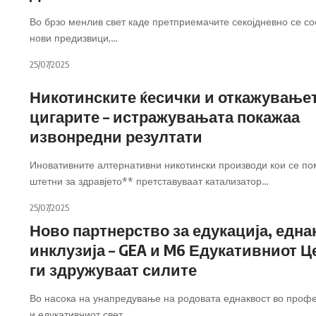
Во брзо менлив свет каде претприемачите секојдневно се со
нови предизвици,
…
25/07/2025
Никотинските ќесички и откажувањет
цигарите – истражувањата покажаа
извонредни резултати
Иновативните алтернативни никотински производи кои се по
штетни за здравјето** претставуваат катализатор
…
25/07/2025
Ново партнерство за едукација, една
инклузија – GEA и M6 Едукативниот Ц
ги здружуваат силите
Во насока на унапредување на родовата еднаквост во проф
и едукативниот свет,
…