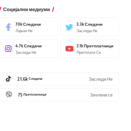
Социјални медиуми
70k
Следачи
3.3k
Следачи
Лајкни Не
Заследи Не
4.7k
Следачи
3.1k
Претплатници
Заследи Не
Претплати Се
21.6k
Следачи
Заследи Не
75
Претплатници
Зачлени се