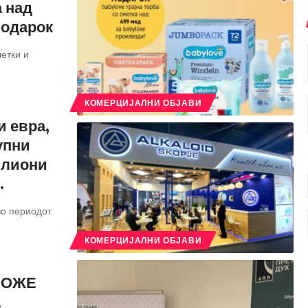
а над
подарок
етки и
КОМЕРЦИЈАЛНИ ОБЈАВИ
и евра,
упни
илиони
.
во периодот
КОМЕРЦИЈАЛНИ ОБЈАВИ
МОЖЕ
А