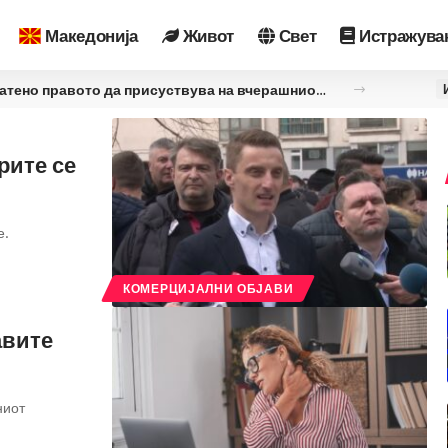
Македонија
Живот
Свет
Истражува
Кедев: Во здравството се соочуваме со непотребни интервенции кои се профит ориентирани
рите се
е.
КОМЕРЦИЈАЛНИ ОБЈАВИ
авите
ниот