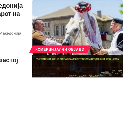
едонија
арот на
 Македонија
КОМЕРЦИЈАЛНИ ОБЈАВИ
застој
т на
КОМЕРЦИЈАЛНИ ОБЈАВИ
а
Матрона