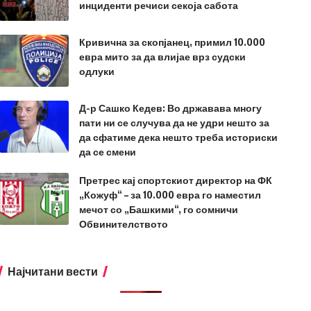
инциденти речиси секоја сабота
Кривична за скопјанец, примил 10.000
евра мито за да влијае врз судски
одлуки
Д-р Сашко Кедев: Во државава многу
пати ни се случува да не удри нешто за
да сфатиме дека нешто треба историски
да се смени
Претрес кај спортскиот директор на ФК
„Кожуф“ – за 10.000 евра го наместил
мечот со „Башкими“, го сомничи
Обвинителството
Најчитани вести