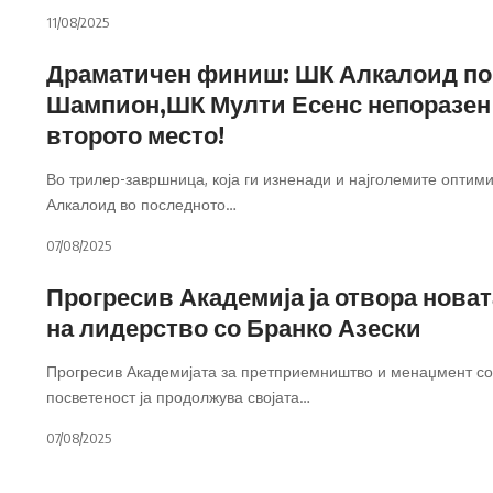
11/08/2025
Драматичен финиш: ШК Алкалоид по
Шампион,ШК Мулти Есенс непоразен
второто место!
Во трилер-завршница, која ги изненади и најголемите оптим
Алкалоид во последното
…
07/08/2025
Прогресив Академија ја отвора новат
на лидерство со Бранко Азески
Прогресив Академијата за претприемништво и менаџмент со
посветеност ја продолжува својата
…
07/08/2025