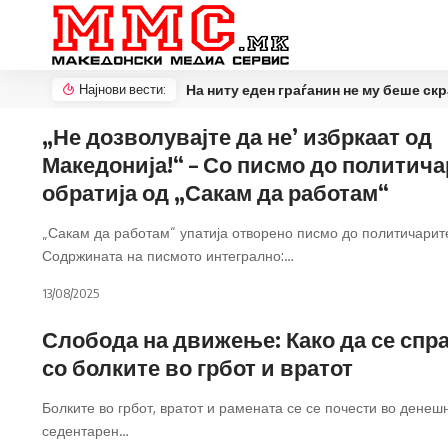
Најнови вести:
На ниту еден граѓанин не му беше скратено правото да присуствува на вчерашниот протест во Кочани, демантираат од МВР
„Не дозволувајте да не’ избркаат од
Македонија!“ – Со писмо до политича
обратија од „Сакам да работам“
„Сакам да работам“ упатија отворено писмо до политичарит
Содржината на писмото интегрално:
…
13/08/2025
Слобода на движење: Како да се спр
со болките во грбот и вратот
Болките во грбот, вратот и рамената се се почести во денеш
седентарен
…