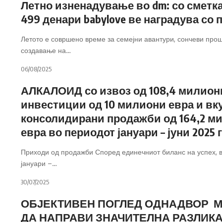
Летно изненадување во dm: со сметк
499 денари babylove ве наградува со 
Летото е совршено време за семејни авантури, сончеви прош
создавање на
…
06/08/2025
АЛКАЛОИД со извоз од 108,4 милион
инвестиции од 10 милиони евра и вк
консолидирани продажби од 164,2 м
евра во периодот јануари – јуни 2025 г
Приходи од продажби Според единечниот биланс на успех, 
јануари –
…
30/07/2025
ОБЈЕКТИВЕН ПОГЛЕД ОДНАДВОР 
ДА НАПРАВИ ЗНАЧИТЕЛНА РАЗЛИК