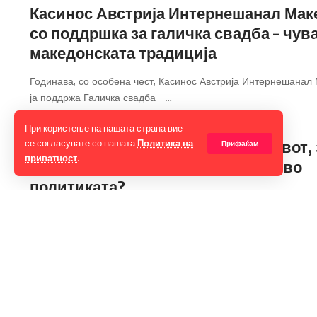
Касинос Австрија Интернешанал Мак
со поддршка за галичка свадба – чув
македонската традиција
Годинава, со особена чест, Касинос Австрија Интернешанал
ја поддржа Галичка свадба –
…
14/07/2025
При користење на нашата страна вие
Историски чекор за жените на врвот, 
се согласувате со нашата
Политика на
Прифаќам
приватност
.
на локално ниво: Каде се жените во
политиката?
И покрај историскиот чекор што го направи земјата со изборо
првата
…
11/07/2025
Единаесеттата обука од Караванот н
мајчинство во организација на dm и 